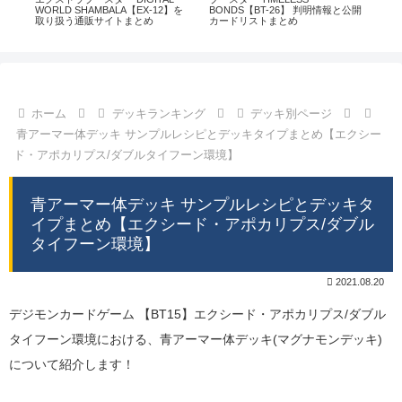
通販
WORLD SHAMBALA【EX-12】を
BONDS【BT-26】 判明情報と公開
CHI
取り扱う通販サイトまとめ
カードリストまとめ
情
ホーム
デッキランキング
デッキ別ページ
青アーマー体デッキ サンプルレシピとデッキタイプまとめ【エクシー
ド・アポカリプス/ダブルタイフーン環境】
青アーマー体デッキ サンプルレシピとデッキタ
イプまとめ【エクシード・アポカリプス/ダブル
タイフーン環境】
2021.08.20
デジモンカードゲーム 【BT15】エクシード・アポカリプス/ダブル
タイフーン環境における、青アーマー体デッキ(マグナモンデッキ)
について紹介します！