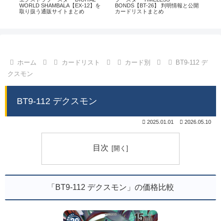
通販
WORLD SHAMBALA【EX-12】を
BONDS【BT-26】 判明情報と公開
CHI
取り扱う通販サイトまとめ
カードリストまとめ
情
ホーム
カードリスト
カード別
BT9-112 デ
クスモン
BT9-112 デクスモン
2025.01.01
2026.05.10
目次
「BT9-112 デクスモン」の価格比較