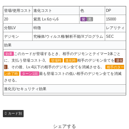
登場/使用コスト
進化コスト
色
DP
20
紫黒 Lv.6から6
15000
紫
黒
分類LV
特徴
レアリティ
デジモン
究極体/ウィルス種/解析不能/Xプログラム
SEC
効果
このカードが登場するとき、相手のデジモンとテイマー1体ごと
効果
に、支払う登場コスト-3。
相手のデジモン全てを
登場時
進化時
退化
。その後、Lv.4以下の相手のデジモン全てを消滅させる。
1
相手のター
最も登場コストの低い相手のデジモン全てを消滅
ン終了時
ターン1回
させる。
進化元/セキュリティ効果
カード別
シェアする