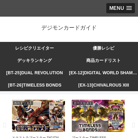
MENU
デジモンカードガイド
レシピクリエイター
優勝レシピ
デッキランキング
商品カードリスト
[BT-25]DUAL REVOLUTION
[EX-12]DIGITAL WORLD SHAMBALA
[BT-26]TIMELESS BONDS
[EX-13]CHIVALROUS XIII
カードリスト
カードリスト
カ
R
エクストラブースター DIGITAL
ブースター TIMELESS
エ