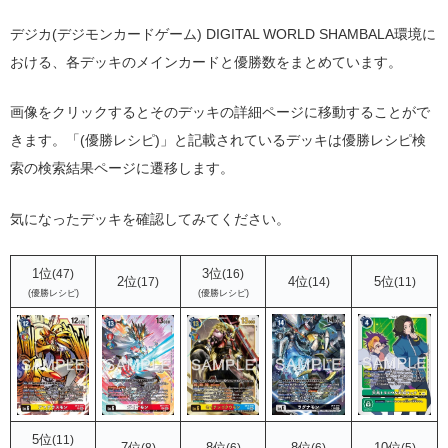
デジカ(デジモンカードゲーム) DIGITAL WORLD SHAMBALA環境に
おける、各デッキのメインカードと優勝数をまとめています。
画像をクリックするとそのデッキの詳細ページに移動することがで
きます。「(優勝レシピ)」と記載されているデッキは優勝レシピ検
索の検索結果ページに遷移します。
気になったデッキを確認してみてください。
1位
3位
(47)
(16)
2位
4位
5位
(17)
(14)
(11)
(優勝レシピ)
(優勝レシピ)
5位
(11)
7位
8位
8位
10位