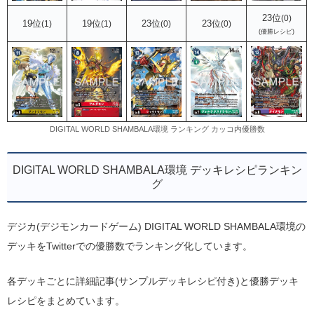
23位
(0)
19位
19位
23位
23位
(1)
(1)
(0)
(0)
(優勝レシピ)
DIGITAL WORLD SHAMBALA環境 ランキング カッコ内優勝数
DIGITAL WORLD SHAMBALA環境 デッキレシピランキン
グ
デジカ(デジモンカードゲーム) DIGITAL WORLD SHAMBALA環境の
デッキをTwitterでの優勝数でランキング化しています。
各デッキごとに詳細記事(サンプルデッキレシピ付き)と優勝デッキ
レシピをまとめています。