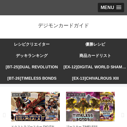
MENU
デジモンカードガイド
レシピクリエイター
優勝レシピ
デッキランキング
商品カードリスト
[BT-25]DUAL REVOLUTION
[EX-12]DIGITAL WORLD SHAMBALA
[BT-26]TIMELESS BONDS
[EX-13]CHIVALROUS XIII
カードリスト
カードリスト
カ
R
エクストラブースター DIGITAL
ブースター TIMELESS
エ