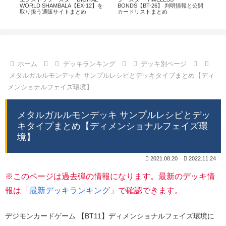
通販
WORLD SHAMBALA【EX-12】を
BONDS【BT-26】 判明情報と公開
CHI
取り扱う通販サイトまとめ
カードリストまとめ
情
ホーム
デッキランキング
デッキ別ページ
メタルガルルモンデッキ サンプルレシピとデッキタイプまとめ【ディ
メンショナルフェイズ環境】
メタルガルルモンデッキ サンプルレシピとデッ
キタイプまとめ【ディメンショナルフェイズ環
境】
2021.08.20
2022.11.24
※このページは過去弾の情報になります。最新のデッキ情
報は「
最新デッキランキング
」で確認できます。
デジモンカードゲーム 【BT11】ディメンショナルフェイズ環境に