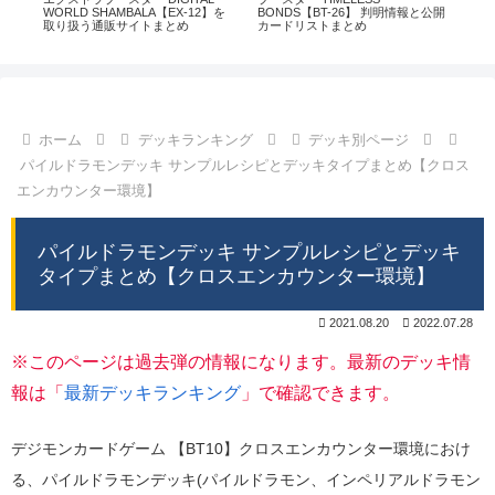
通販
WORLD SHAMBALA【EX-12】を
BONDS【BT-26】 判明情報と公開
CHI
取り扱う通販サイトまとめ
カードリストまとめ
情
ホーム
デッキランキング
デッキ別ページ
パイルドラモンデッキ サンプルレシピとデッキタイプまとめ【クロス
エンカウンター環境】
パイルドラモンデッキ サンプルレシピとデッキ
タイプまとめ【クロスエンカウンター環境】
2021.08.20
2022.07.28
※このページは過去弾の情報になります。最新のデッキ情
報は「
最新デッキランキング
」で確認できます。
デジモンカードゲーム 【BT10】クロスエンカウンター環境におけ
る、パイルドラモンデッキ(パイルドラモン、インペリアルドラモン