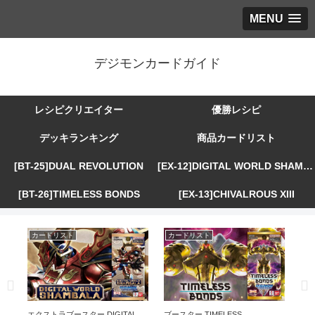
MENU
デジモンカードガイド
レシピクリエイター
優勝レシピ
デッキランキング
商品カードリスト
[BT-25]DUAL REVOLUTION
[EX-12]DIGITAL WORLD SHAMBALA
[BT-26]TIMELESS BONDS
[EX-13]CHIVALROUS XIII
カードリスト
カードリスト
カ
R
エクストラブースター DIGITAL
ブースター TIMELESS
エ