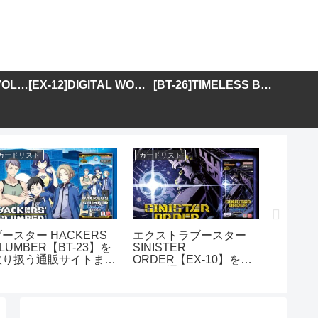
[BT-25]DUAL REVOLUTION
[EX-12]DIGITAL WORLD SHAMBALA
[BT-26]TIMELESS BONDS
カードリスト
カードリスト
カードリス
ブースター HACKERS
エクストラブースター
エクス
LUMBER【BT-23】を
SINISTER
DIGITA
取り扱う通販サイトまと
ORDER【EX-10】を取
SHAMB
め
り扱う通販サイトまとめ
を取り
とめ