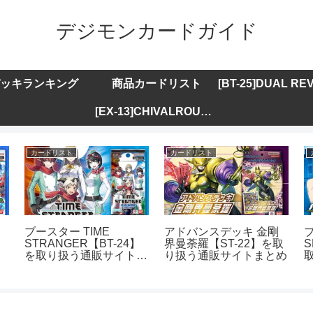
デジモンカードガイド
ッキランキング
商品カードリスト
[EX-13]CHIVALROUS XIII
カードリスト
カードリスト
ブースター TIME
アドバンスデッキ 金剛
STRANGER【BT-24】
界曼荼羅【ST-22】を取
S
】
を取り扱う通販サイトま
り扱う通販サイトまとめ
ま
とめ