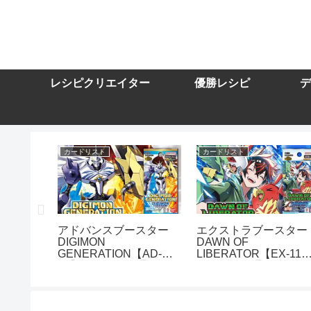
レシピクリエイター
優勝レシピ
デ
カードリスト
カードリスト
アドバンスブースター
エクストラブースター
DIGIMON
DAWN OF
24】を取
GENERATION【AD-
LIBERATOR【EX-11
トまとめ
01】を取り扱う通販サ
を取り扱う通販サイト
イトまとめ
とめ