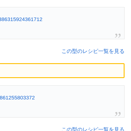
700386315924361712
この型のレシピ一覧を見る
580861255803372
この型のレシピ一覧を見る