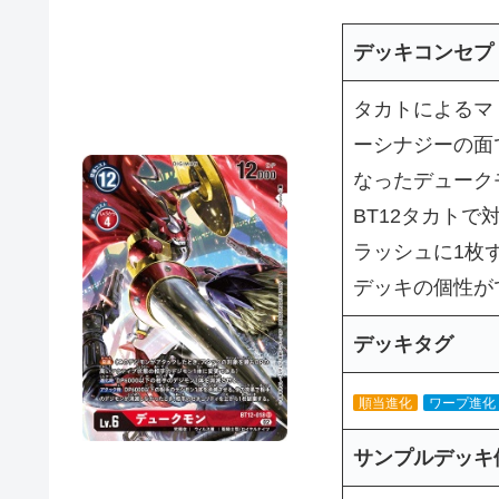
デッキコンセプ
タカトによるマ
ーシナジーの面
なったデューク
BT12タカト
ラッシュに1枚
デッキの個性が
デッキタグ
順当進化
ワープ進化
サンプルデッキ