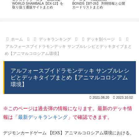
通販
WORLD SHAMBALA【EX-12】を
BONDS【BT-26】 判明情報と公開
CHI
取り扱う通販サイトまとめ
カードリストまとめ
情
ホーム
デッキランキング
デッキ別ページ
アルフォースブイドラモンデッキ サンプルレシピとデッキタイプまと
め【アニマルコロシアム環境】
アルフォースブイドラモンデッキ サンプルレシ
ピとデッキタイプまとめ【アニマルコロシアム
環境】
2021.08.20
2023.10.02
※このページは過去弾の情報になります。最新のデッキ情
報は「
最新デッキランキング
」で確認できます。
デジモンカードゲーム 【EX5】アニマルコロシアム環境における、