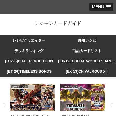
MENU
デジモンカードガイド
レシピクリエイター
優勝レシピ
デッキランキング
商品カードリスト
[BT-25]DUAL REVOLUTION
[EX-12]DIGITAL WORLD SHAMBALA
[BT-26]TIMELESS BONDS
[EX-13]CHIVALROUS XIII
カードリスト
カードリスト
カ
R
エクストラブースター DIGITAL
ブースター TIMELESS
エ