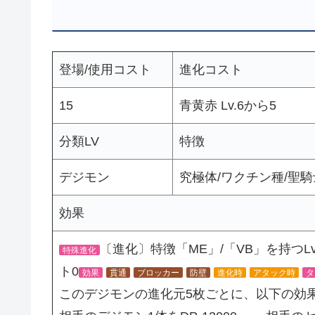
登場/使用コスト
進化コスト
15
青黄赤 Lv.6から5
分類LV
特徴
デジモン
究極体/ワクチン種/聖騎
効果
〔進化〕特徴「ME」/「VB」を持つLv.6
特殊進化
ト0
効果
貫通
ブロッカー
防壁
進化時
アタック時
タ
このデジモンの進化元5枚ごとに、以下の効