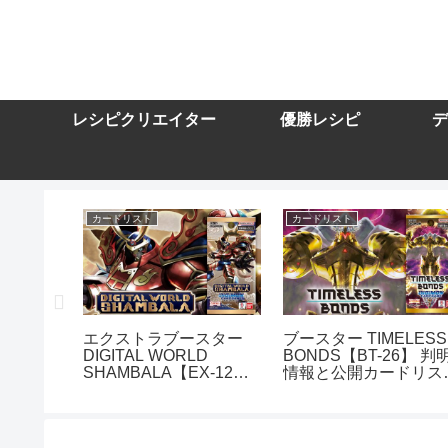
レシピクリエイター
優勝レシピ
デ
カードリスト
カードリスト
スター
エクストラブースター
ブースター TIMELESS
DIGITAL WORLD
BONDS【BT-26】 判
10】を取
SHAMBALA【EX-12】
情報と公開カードリス
トまとめ
を取り扱う通販サイトま
まとめ
とめ