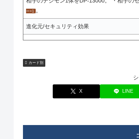
相手のデジモン1体をDP-13000。 ・相
。
ー+1
進化元/セキュリティ効果
カード別
シ
X
LINE