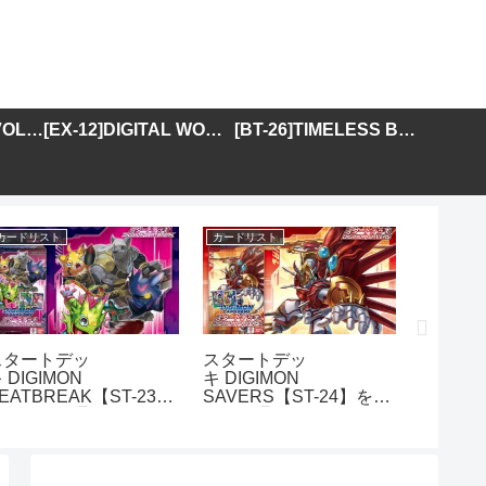
[BT-25]DUAL REVOLUTION
[EX-12]DIGITAL WORLD SHAMBALA
[BT-26]TIMELESS BONDS
カードリスト
カードリスト
カードリス
スタートデッ
スタートデッ
アドバ
 DIGIMON
キ DIGIMON
DIGIMO
EATBREAK【ST-23】
SAVERS【ST-24】を取
GENER
を取り扱う通販サイトま
り扱う通販サイトまとめ
01】を
とめ
イトま