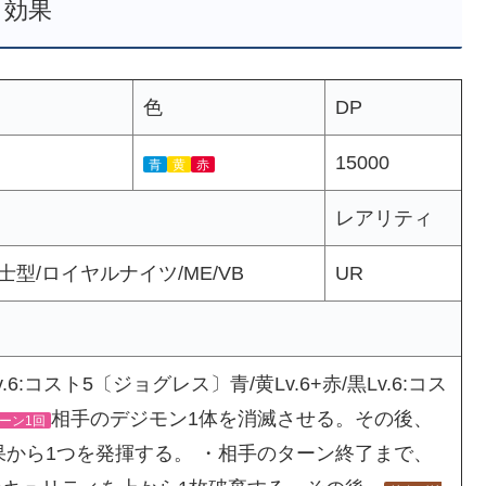
効果
色
DP
15000
青
黄
赤
レアリティ
士型/ロイヤルナイツ/ME/VB
UR
:コスト5〔ジョグレス〕青/黄Lv.6+赤/黒Lv.6:コス
相手のデジモン1体を消滅させる。その後、
ーン1回
果から1つを発揮する。 ・相手のターン終了まで、