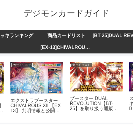
デジモンカードガイド
ッキランキング
商品カードリスト
[EX-13]CHIVALROUS XIII
カードリスト
カードリスト
ブースター DUAL
エクストラブースター
REVOLUTION【BT-
キ
明
CHIVALROUS XIII【EX-
25】を取り扱う通販サ
B
ト
13】 判明情報と公開カ
イトまとめ
ードリストまとめ