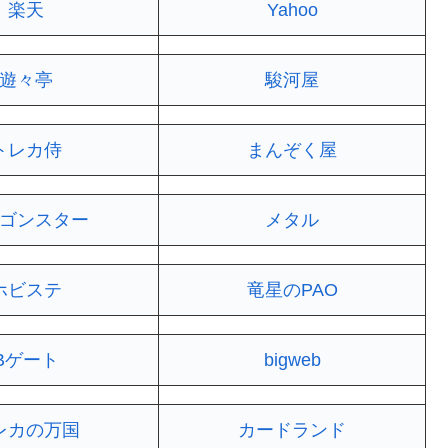
楽天
Yahoo
遊々亭
駿河屋
トレカ侍
まんぞく屋
ゴンスター
メタル
ホビステ
竜星のPAO
Bゲート
bigweb
レカの万国
カードランド