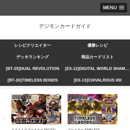
MENU
デジモンカードガイド
レシピクリエイター
優勝レシピ
デッキランキング
商品カードリスト
[BT-25]DUAL REVOLUTION
[EX-12]DIGITAL WORLD SHAMBALA
[BT-26]TIMELESS BONDS
[EX-13]CHIVALROUS XIII
カードリスト
カードリスト
カ
R
エクストラブースター DIGITAL
ブースター TIMELESS
エ