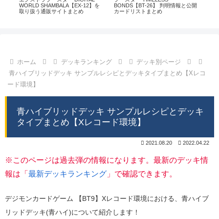
通販
WORLD SHAMBALA【EX-12】を
BONDS【BT-26】 判明情報と公開
CHI
取り扱う通販サイトまとめ
カードリストまとめ
情
ホーム
デッキランキング
デッキ別ページ
青ハイブリッドデッキ サンプルレシピとデッキタイプまとめ【Xレコ
ード環境】
青ハイブリッドデッキ サンプルレシピとデッキ
タイプまとめ【Xレコード環境】
2021.08.20
2022.04.22
※このページは過去弾の情報になります。最新のデッキ情
報は「
最新デッキランキング
」で確認できます。
デジモンカードゲーム 【BT9】Xレコード環境における、青ハイブ
リッドデッキ(青ハイ)について紹介します！