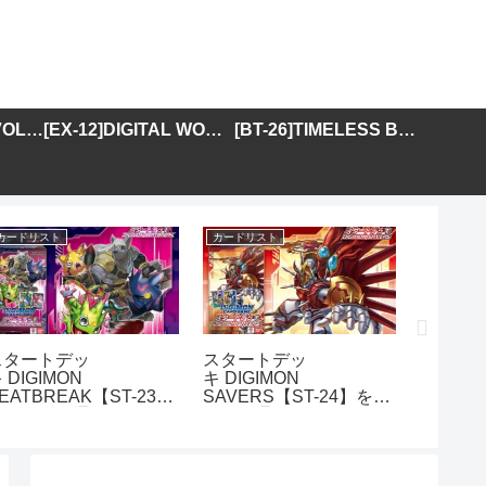
[BT-25]DUAL REVOLUTION
[EX-12]DIGITAL WORLD SHAMBALA
[BT-26]TIMELESS BONDS
カードリスト
カードリスト
カードリス
スタートデッ
スタートデッ
アドバ
 DIGIMON
キ DIGIMON
DIGIMO
EATBREAK【ST-23】
SAVERS【ST-24】を取
GENER
を取り扱う通販サイトま
り扱う通販サイトまとめ
01】を
とめ
イトま