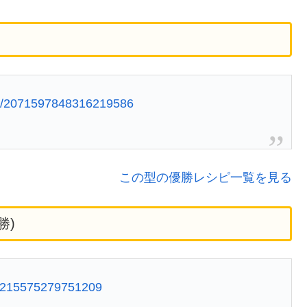
tus/2071597848316219586
この型の優勝レシピ一覧を見る
勝)
063215575279751209