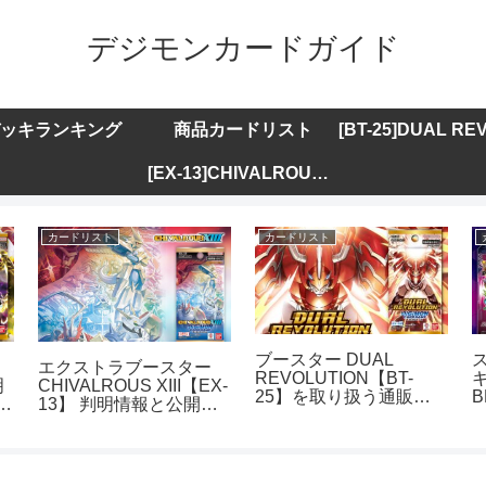
デジモンカードガイド
ッキランキング
商品カードリスト
[EX-13]CHIVALROUS XIII
カードリスト
カードリスト
ブースター DUAL
エクストラブースター
REVOLUTION【BT-
キ
明
CHIVALROUS XIII【EX-
25】を取り扱う通販サ
B
ト
13】 判明情報と公開カ
イトまとめ
ードリストまとめ