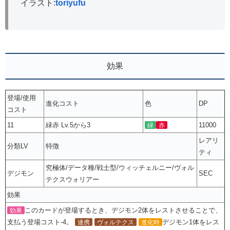
イラスト:
toriyufu
効果
登場/使用
進化コスト
色
DP
コスト
11
緑赤 Lv.5から3
11000
緑
赤
レアリ
分類LV
特徴
ティ
究極体/データ種/戦士型/ウィッチェルニー/ヴォル
デジモン
SEC
テクスウォリアー
効果
このカードが登場するとき、デジモン2体をレストさせることで、
効果
支払う登場コスト-4。
デジモン1体をレス
連携
ヴォルテクス
進化時