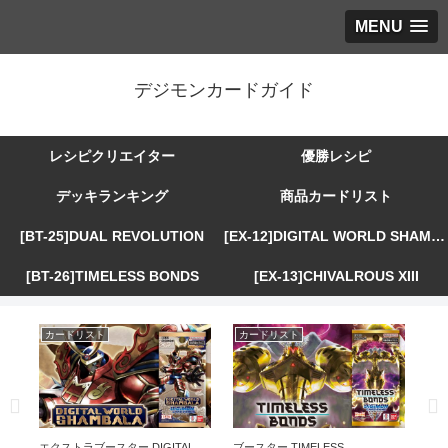
MENU
デジモンカードガイド
レシピクリエイター
優勝レシピ
デッキランキング
商品カードリスト
[BT-25]DUAL REVOLUTION
[EX-12]DIGITAL WORLD SHAMBALA
[BT-26]TIMELESS BONDS
[EX-13]CHIVALROUS XIII
カードリスト
カードリスト
カ
R
エクストラブースター DIGITAL
ブースター TIMELESS
エ