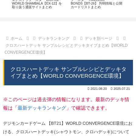
通販
WORLD SHAMBALA【EX-12】を
BONDS【BT-26】 判明情報と公開
CHI
取り扱う通販サイトまとめ
カードリストまとめ
情
ホーム
デッキランキング
デッキ別ページ
クロスハートデッキ サンプルレシピとデッキタイプまとめ【WORLD
CONVERGENCE環境】
クロスハートデッキ サンプルレシピとデッキタ
イプまとめ【WORLD CONVERGENCE環境】
2021.08.20
2025.07.21
※このページは過去弾の情報になります。最新のデッキ情
報は「
最新デッキランキング
」で確認できます。
デジモンカードゲーム 【BT21】WORLD CONVERGENCE環境にお
ける、クロスハートデッキ(シャウトモン、クロハデッキ)について