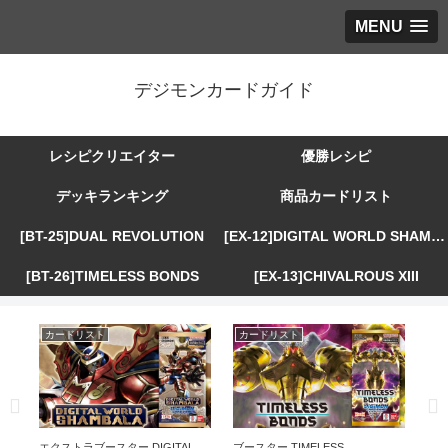
MENU
デジモンカードガイド
レシピクリエイター
優勝レシピ
デッキランキング
商品カードリスト
[BT-25]DUAL REVOLUTION
[EX-12]DIGITAL WORLD SHAMBALA
[BT-26]TIMELESS BONDS
[EX-13]CHIVALROUS XIII
カードリスト
カードリスト
カ
R
エクストラブースター DIGITAL
ブースター TIMELESS
エ