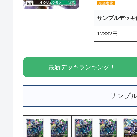
順当進化
サンプルデッキ
12332円
最新デッキランキング！
サンプ