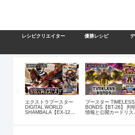
レシピクリエイター
優勝レシピ
デ
カードリスト
カードリスト
スター
エクストラブースター
ブースター TIMELESS
DIGITAL WORLD
BONDS【BT-26】 判
10】を取
SHAMBALA【EX-12】
情報と公開カードリス
トまとめ
を取り扱う通販サイトま
まとめ
とめ