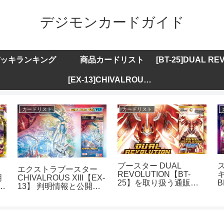
デジモンカードガイド
ッキランキング
商品カードリスト
[EX-13]CHIVALROUS XIII
カードリスト
カードリスト
ブースター DUAL
エクストラブースター
REVOLUTION【BT-
キ
明
CHIVALROUS XIII【EX-
25】を取り扱う通販サ
B
ト
13】 判明情報と公開カ
イトまとめ
ードリストまとめ