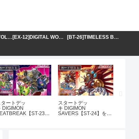
[BT-25]DUAL REVOLUTION
[EX-12]DIGITAL WORLD SHAMBALA
[BT-26]TIMELESS BONDS
カードリスト
カードリスト
カードリス
スタートデッ
スタートデッ
アドバ
 DIGIMON
キ DIGIMON
DIGIMO
EATBREAK【ST-23】
SAVERS【ST-24】を取
GENER
を取り扱う通販サイトま
り扱う通販サイトまとめ
01】を
とめ
イトま