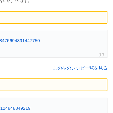
を紹介しています。
1738475694391447750
この型のレシピ一覧を見る
583124848849219