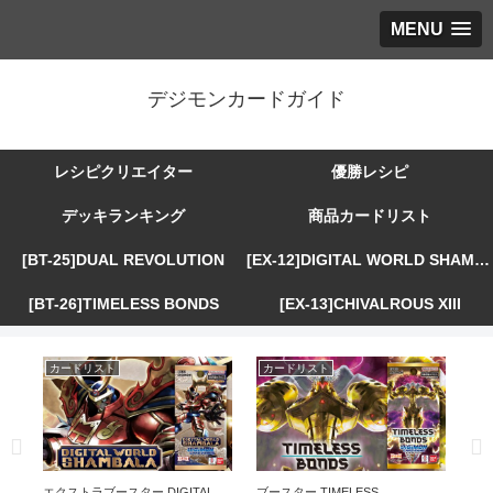
MENU
デジモンカードガイド
レシピクリエイター
優勝レシピ
デッキランキング
商品カードリスト
[BT-25]DUAL REVOLUTION
[EX-12]DIGITAL WORLD SHAMBALA
[BT-26]TIMELESS BONDS
[EX-13]CHIVALROUS XIII
カードリスト
カードリスト
カ
R
エクストラブースター DIGITAL
ブースター TIMELESS
エ