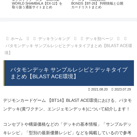
通販
WORLD SHAMBALA【EX-12】を
BONDS【BT-26】 判明情報と公開
CHI
取り扱う通販サイトまとめ
カードリストまとめ
情
ホーム
デッキランキング
デッキ別ページ
パタモンデッキ サンプルレシピとデッキタイプまとめ【BLAST ACE環
境】
パタモンデッキ サンプルレシピとデッキタイプ
まとめ【BLAST ACE環境】
2021.08.20
2023.07.29
デジモンカードゲーム 【BT14】BLAST ACE環境における、パタモ
ンデッキ(黄ワクチン、エンジェモンデッキ)について紹介します！
コンセプトや構築価格などの「デッキの基本情報」「サンプルデッ
キレシピ」「型別の最新優勝レシピ」などを掲載しているので参考