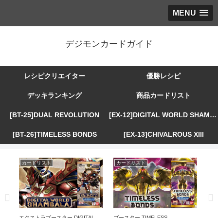
MENU
デジモンカードガイド
レシピクリエイター
優勝レシピ
デッキランキング
商品カードリスト
[BT-25]DUAL REVOLUTION
[EX-12]DIGITAL WORLD SHAMBALA
[BT-26]TIMELESS BONDS
[EX-13]CHIVALROUS XIII
カードリスト
カードリスト
カ
R
エクストラブースター DIGITAL
ブースター TIMELESS
エ