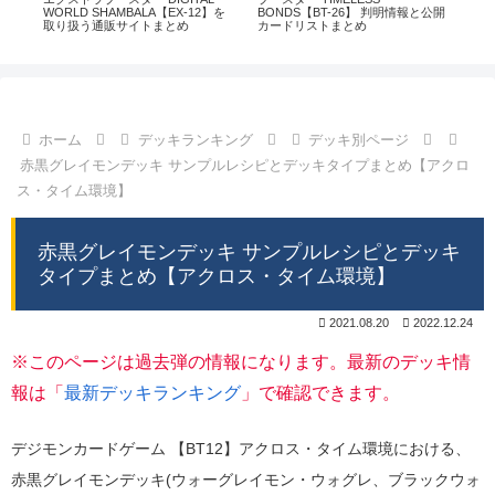
通販
WORLD SHAMBALA【EX-12】を
BONDS【BT-26】 判明情報と公開
CHI
取り扱う通販サイトまとめ
カードリストまとめ
情
ホーム
デッキランキング
デッキ別ページ
赤黒グレイモンデッキ サンプルレシピとデッキタイプまとめ【アクロ
ス・タイム環境】
赤黒グレイモンデッキ サンプルレシピとデッキ
タイプまとめ【アクロス・タイム環境】
2021.08.20
2022.12.24
※このページは過去弾の情報になります。最新のデッキ情
報は「
最新デッキランキング
」で確認できます。
デジモンカードゲーム 【BT12】アクロス・タイム環境における、
赤黒グレイモンデッキ(ウォーグレイモン・ウォグレ、ブラックウォ