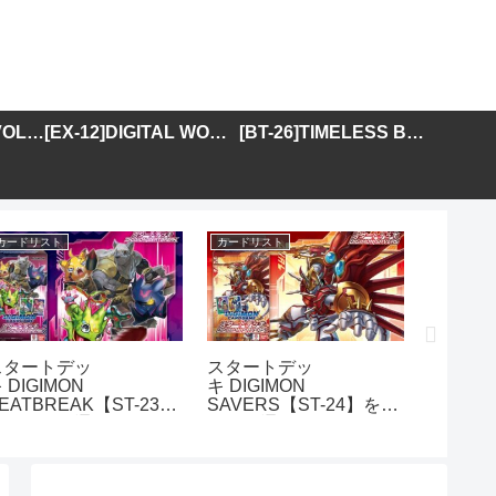
[BT-25]DUAL REVOLUTION
[EX-12]DIGITAL WORLD SHAMBALA
[BT-26]TIMELESS BONDS
カードリスト
カードリスト
カードリス
スタートデッ
スタートデッ
アドバ
 DIGIMON
キ DIGIMON
DIGIMO
EATBREAK【ST-23】
SAVERS【ST-24】を取
GENER
を取り扱う通販サイトま
り扱う通販サイトまとめ
01】を
とめ
イトま