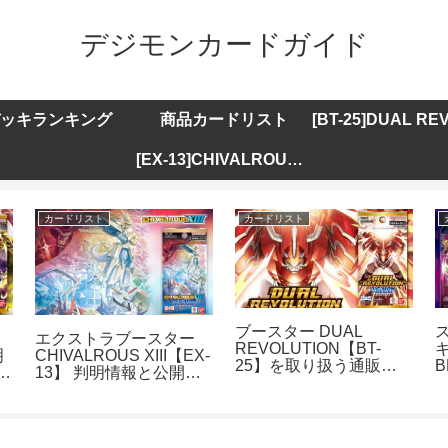
デジモンカードガイド
ッキランキング
商品カードリスト
[EX-13]CHIVALROUS XIII
カードリスト
カードリスト
ブースター DUAL
エクストラブースター
REVOLUTION【BT-
キ
明
CHIVALROUS XIII【EX-
25】を取り扱う通販サ
B
ト
13】 判明情報と公開カ
イトまとめ
ードリストまとめ