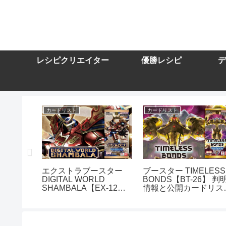
レシピクリエイター
優勝レシピ
デ
カードリスト
カードリスト
スター
エクストラブースター
ブースター TIMELESS
DIGITAL WORLD
BONDS【BT-26】 判
10】を取
SHAMBALA【EX-12】
情報と公開カードリス
トまとめ
を取り扱う通販サイトま
まとめ
とめ