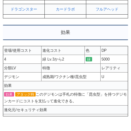
ドラゴンスター
カードラボ
フルアヘッド
効果
登場/使用コスト
進化コスト
色
DP
4
緑 Lv.3から2
5000
緑
分類LV
特徴
レアリティ
デジモン
成熟期/ワクチン種/昆虫型
U
効果
このデジモンは手札の特徴に「昆虫型」を持つデジモ
効果
アタック時
ンカードにコストを支払って進化できる。
進化元/セキュリティ効果