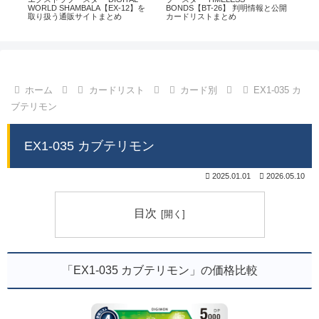
通販
WORLD SHAMBALA【EX-12】を
BONDS【BT-26】 判明情報と公開
CHI
取り扱う通販サイトまとめ
カードリストまとめ
情
ホーム
カードリスト
カード別
EX1-035 カ
ブテリモン
EX1-035 カブテリモン
2025.01.01
2026.05.10
目次
「EX1-035 カブテリモン」の価格比較