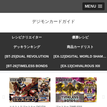
MENU
デジモンカードガイド
レシピクリエイター
優勝レシピ
デッキランキング
商品カードリスト
[BT-25]DUAL REVOLUTION
[EX-12]DIGITAL WORLD SHAMBALA
[BT-26]TIMELESS BONDS
[EX-13]CHIVALROUS XIII
カードリスト
カードリスト
カ
R
エクストラブースター DIGITAL
ブースター TIMELESS
エ