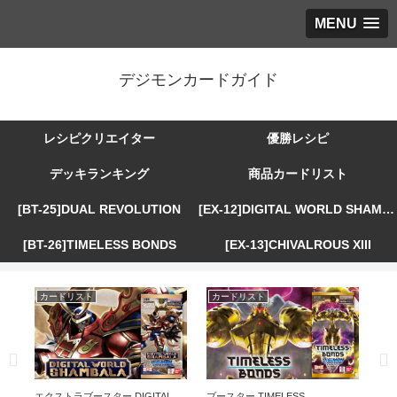
MENU
デジモンカードガイド
レシピクリエイター
優勝レシピ
デッキランキング
商品カードリスト
[BT-25]DUAL REVOLUTION
[EX-12]DIGITAL WORLD SHAMBALA
[BT-26]TIMELESS BONDS
[EX-13]CHIVALROUS XIII
カードリスト
カードリスト
カ
R
エクストラブースター DIGITAL
ブースター TIMELESS
エ