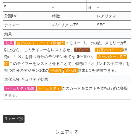
5
–
白
–
分類LV
特徴
レアリティ
テイマー
-/-/イリアス/TS
SEC
効果
メモリー+1。その後、メモリーが5
効果
自分のメインフェイズ開始時
以上なら、このテイマーをレストさせ、
。
特
1ドロー
お互いのターン
徴に「TS」を持つ自分のデジモン全てをDP+1000。
自分のターン終了
このテイマーをレストさせることで、特徴に「オリンポス十二神」を
時
持つ自分のデジモン1体の
/
効果1つを発揮できる。
登場時
進化時
進化元/セキュリティ効果
このカードをコストを支払わずに登場
セキュリティ効果
セキュリティ
させる。
カード別
シェアする