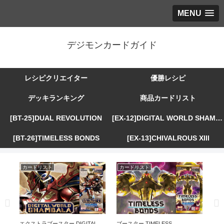
MENU
デジモンカードガイド
レシピクリエイター
優勝レシピ
デッキランキング
商品カードリスト
[BT-25]DUAL REVOLUTION
[EX-12]DIGITAL WORLD SHAMBALA
[BT-26]TIMELESS BONDS
[EX-13]CHIVALROUS XIII
カードリスト
カードリスト
カ
R
エクストラブースター DIGITAL
ブースター TIMELESS
エ