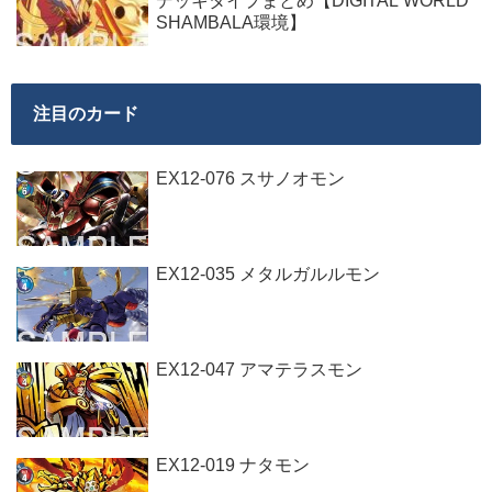
デッキタイプまとめ【DIGITAL WORLD
SHAMBALA環境】
注目のカード
EX12-076 スサノオモン
EX12-035 メタルガルルモン
EX12-047 アマテラスモン
EX12-019 ナタモン