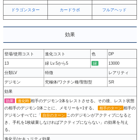
ドラゴンスター
カードラボ
フルアヘッド
効果
登場/使用コスト
進化コスト
色
DP
13
緑 Lv.5から5
13000
緑
分類LV
特徴
レアリティ
デジモン
究極体/ワクチン種/聖獣型
SR
効果
相手のデジモン1体をレストさせる。その後、レスト状態
効果
進化時
の相手のデジモン1体ごとに、メモリーを+1する。
相手の
相手のターン
デジモンすべてに「
このデジモンがアクティブになると
自分のターン
き、手札を1枚破棄しなければアクティブにならない」の効果を与え
る。
進化元/セキュリティ効果