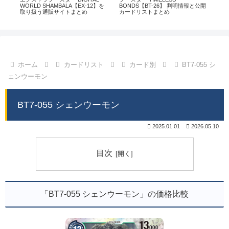
通販
WORLD SHAMBALA【EX-12】を
BONDS【BT-26】 判明情報と公開
CHI
取り扱う通販サイトまとめ
カードリストまとめ
情
ホーム
カードリスト
カード別
BT7-055 シ
ェンウーモン
BT7-055 シェンウーモン
2025.01.01
2026.05.10
目次
「BT7-055 シェンウーモン」の価格比較