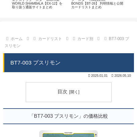
通販
WORLD SHAMBALA【EX-12】を
BONDS【BT-26】 判明情報と公開
CHI
取り扱う通販サイトまとめ
カードリストまとめ
情
ホーム
カードリスト
カード別
BT7-003 プ
スリモン
BT7-003 プスリモン
2025.01.01
2026.05.10
目次
「BT7-003 プスリモン」の価格比較