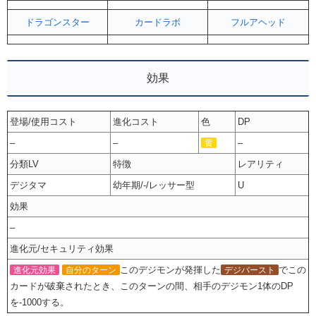
ドラゴンスター
カードラボ
フルアヘッド
効果
登場/使用コスト
進化コスト
色
DP
–
–
–
黄
分類LV
特徴
レアリティ
デジタマ
幼年期/-/レッサー型
U
効果
–
進化元/セキュリティ効果
このデジモンが発揮した
でこの
進化元効果
自分のターン
デジバースト
カードが破棄されたとき、このターンの間、相手のデジモン1体のDP
を-1000する。