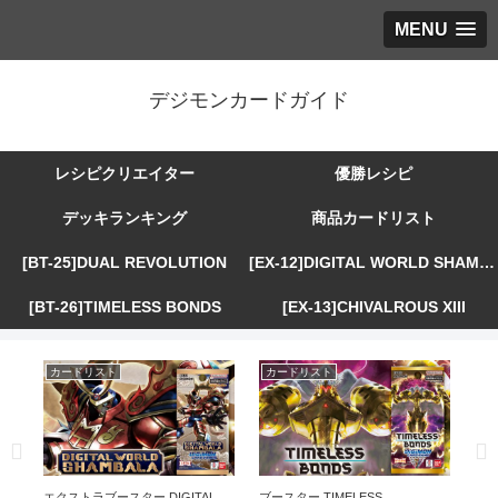
MENU
デジモンカードガイド
レシピクリエイター
優勝レシピ
デッキランキング
商品カードリスト
[BT-25]DUAL REVOLUTION
[EX-12]DIGITAL WORLD SHAMBALA
[BT-26]TIMELESS BONDS
[EX-13]CHIVALROUS XIII
カードリスト
カードリスト
カ
R
エクストラブースター DIGITAL
ブースター TIMELESS
エ