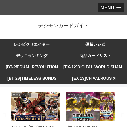
MENU
デジモンカードガイド
レシピクリエイター
優勝レシピ
デッキランキング
商品カードリスト
[BT-25]DUAL REVOLUTION
[EX-12]DIGITAL WORLD SHAMBALA
[BT-26]TIMELESS BONDS
[EX-13]CHIVALROUS XIII
カードリスト
カードリスト
カ
R
エクストラブースター DIGITAL
ブースター TIMELESS
エ