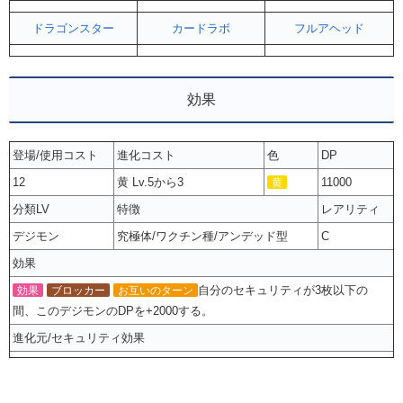
ドラゴンスター
カードラボ
フルアヘッド
効果
登場/使用コスト
進化コスト
色
DP
12
黄 Lv.5から3
11000
黄
分類LV
特徴
レアリティ
デジモン
究極体/ワクチン種/アンデッド型
C
効果
自分のセキュリティが3枚以下の
効果
ブロッカー
お互いのターン
間、このデジモンのDPを+2000する。
進化元/セキュリティ効果