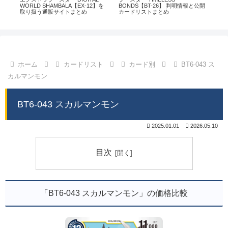
通販
WORLD SHAMBALA【EX-12】を
BONDS【BT-26】 判明情報と公開
CHI
取り扱う通販サイトまとめ
カードリストまとめ
情
ホーム
カードリスト
カード別
BT6-043 ス
カルマンモン
BT6-043 スカルマンモン
2025.01.01
2026.05.10
目次
「BT6-043 スカルマンモン」の価格比較