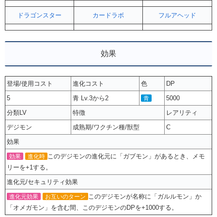
ドラゴンスター
カードラボ
フルアヘッド
効果
登場/使用コスト
進化コスト
色
DP
5
青 Lv.3から2
5000
青
分類LV
特徴
レアリティ
デジモン
成熟期/ワクチン種/獣型
C
効果
このデジモンの進化元に「ガブモン」があるとき、メモ
効果
進化時
リーを+1する。
進化元/セキュリティ効果
このデジモンが名称に「ガルルモン」か
進化元効果
お互いのターン
「オメガモン」を含む間、このデジモンのDPを+1000する。