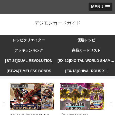
MENU
デジモンカードガイド
レシピクリエイター
優勝レシピ
デッキランキング
商品カードリスト
[BT-25]DUAL REVOLUTION
[EX-12]DIGITAL WORLD SHAMBALA
[BT-26]TIMELESS BONDS
[EX-13]CHIVALROUS XIII
カードリスト
カードリスト
カ
R
エクストラブースター DIGITAL
ブースター TIMELESS
エ