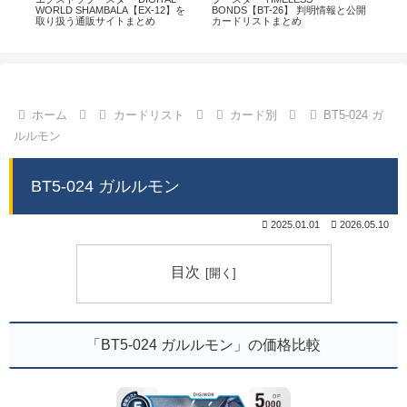
通販
WORLD SHAMBALA【EX-12】を
BONDS【BT-26】 判明情報と公開
CHI
取り扱う通販サイトまとめ
カードリストまとめ
情
ホーム
カードリスト
カード別
BT5-024 ガ
ルルモン
BT5-024 ガルルモン
2025.01.01
2026.05.10
目次
「BT5-024 ガルルモン」の価格比較