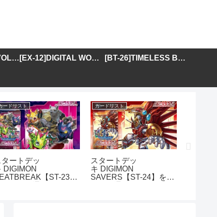
[BT-25]DUAL REVOLUTION
[EX-12]DIGITAL WORLD SHAMBALA
[BT-26]TIMELESS BONDS
カードリスト
カードリスト
カードリス
スタートデッ
スタートデッ
アドバ
 DIGIMON
キ DIGIMON
DIGIMO
EATBREAK【ST-23】
SAVERS【ST-24】を取
GENER
を取り扱う通販サイトま
り扱う通販サイトまとめ
01】を
とめ
イトま