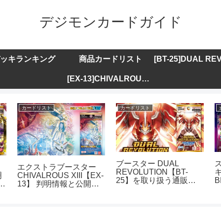
デジモンカードガイド
ッキランキング
商品カードリスト
[EX-13]CHIVALROUS XIII
カードリスト
カードリスト
ブースター DUAL
エクストラブースター
REVOLUTION【BT-
キ
明
CHIVALROUS XIII【EX-
25】を取り扱う通販サ
B
ト
13】 判明情報と公開カ
イトまとめ
ードリストまとめ