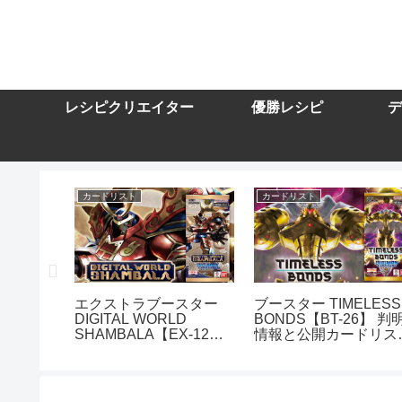
レシピクリエイター
優勝レシピ
デ
カードリスト
カードリスト
スター
エクストラブースター
ブースター TIMELESS
DIGITAL WORLD
BONDS【BT-26】 判
10】を取
SHAMBALA【EX-12】
情報と公開カードリス
トまとめ
を取り扱う通販サイトま
まとめ
とめ