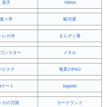
楽天
Yahoo
遊々亭
駿河屋
トレカ侍
まんぞく屋
ゴンスター
メタル
ホビステ
竜星のPAO
Bゲート
bigweb
レカの万国
カードランド