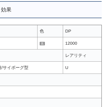
効果
色
DP
12000
黒
レアリティ
種/サイボーグ型
U