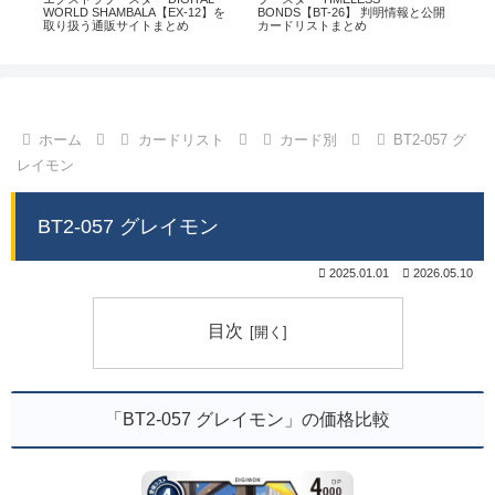
通販
WORLD SHAMBALA【EX-12】を
BONDS【BT-26】 判明情報と公開
CHI
取り扱う通販サイトまとめ
カードリストまとめ
情
ホーム
カードリスト
カード別
BT2-057 グ
レイモン
BT2-057 グレイモン
2025.01.01
2026.05.10
目次
「BT2-057 グレイモン」の価格比較