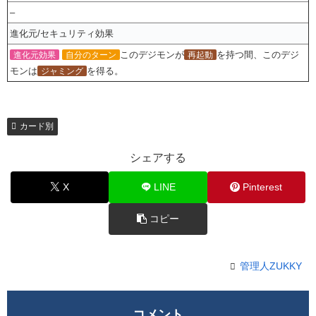
–
進化元/セキュリティ効果
このデジモンが
を持つ間、このデジ
進化元効果
自分のターン
再起動
モンは
を得る。
ジャミング
カード別
シェアする
X
LINE
Pinterest
コピー
管理人ZUKKY
コメント