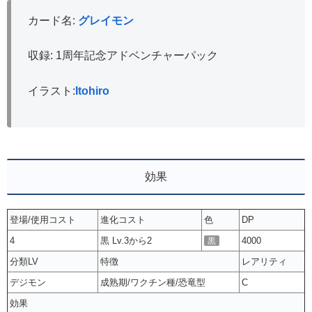
カード名:
グレイモン
収録: 1周年記念アドベンチャーパック
イラスト:
Itohiro
効果
登場/使用コスト
進化コスト
色
DP
4
黒 Lv.3から2
4000
黒
分類LV
特徴
レアリティ
デジモン
成熟期/ワクチン種/恐竜型
C
効果