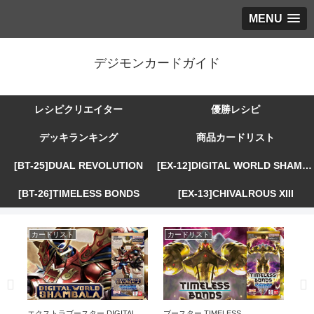
MENU
デジモンカードガイド
レシピクリエイター
優勝レシピ
デッキランキング
商品カードリスト
[BT-25]DUAL REVOLUTION
[EX-12]DIGITAL WORLD SHAMBALA
[BT-26]TIMELESS BONDS
[EX-13]CHIVALROUS XIII
カードリスト
カードリスト
カ
R
エクストラブースター DIGITAL
ブースター TIMELESS
エ