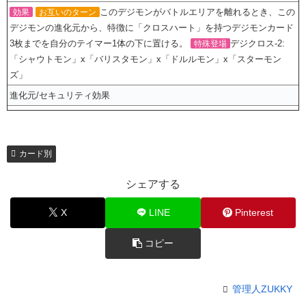
このデジモンがバトルエリアを離れるとき、この
効果
お互いのターン
デジモンの進化元から、特徴に「クロスハート」を持つデジモンカード
3枚までを自分のテイマー1体の下に置ける。
デジクロス-2:
特殊登場
「シャウトモン」x「バリスタモン」x「ドルルモン」x「スターモン
ズ」
進化元/セキュリティ効果
カード別
シェアする
X
LINE
Pinterest
コピー
管理人ZUKKY