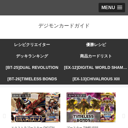
MENU
デジモンカードガイド
レシピクリエイター
優勝レシピ
デッキランキング
商品カードリスト
[BT-25]DUAL REVOLUTION
[EX-12]DIGITAL WORLD SHAMBALA
[BT-26]TIMELESS BONDS
[EX-13]CHIVALROUS XIII
カードリスト
カードリスト
カ
R
エクストラブースター DIGITAL
ブースター TIMELESS
エ