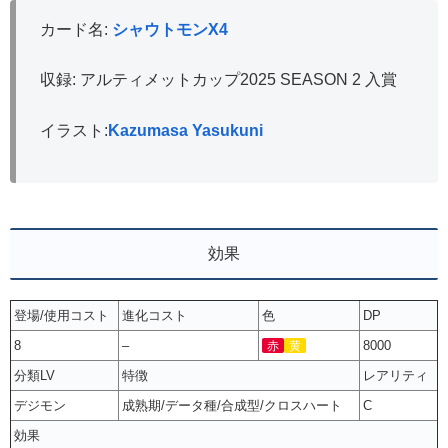
カード名:
シャウトモンX4
収録: アルティメットカップ2025 SEASON 2 入賞
イラスト:
Kazumasa Yasukuni
効果
登場/使用コスト
進化コスト
色
DP
8
–
8000
赤
黄
分類LV
特徴
レアリティ
デジモン
成熟期/データ種/合成型/クロスハート
C
効果