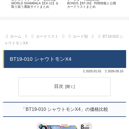
通販
WORLD SHAMBALA【EX-12】を
BONDS【BT-26】 判明情報と公開
CHI
取り扱う通販サイトまとめ
カードリストまとめ
情
ホーム
カードリスト
カード別
BT19-010 シ
ャウトモンX4
BT19-010 シャウトモンX4
2025.01.01
2026.05.10
目次
「BT19-010 シャウトモンX4」の価格比較