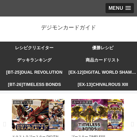
MENU
デジモンカードガイド
レシピクリエイター
優勝レシピ
デッキランキング
商品カードリスト
[BT-25]DUAL REVOLUTION
[EX-12]DIGITAL WORLD SHAMBALA
[BT-26]TIMELESS BONDS
[EX-13]CHIVALROUS XIII
カードリスト
カードリスト
カ
R
エクストラブースター DIGITAL
ブースター TIMELESS
エ