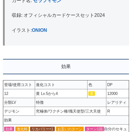
カード名:
セラフィモン
収録: オフィシャルカードケースセット2024
イラスト:
ONION
効果
登場/使用コスト
進化コスト
色
DP
12
黄 Lv.5から4
12000
黄
分類LV
特徴
レアリティ
デジモン
究極体/ワクチン種/熾天使型/三大天使
R
効果
自分のセキュ
効果
進化時
リカバリー+1
お互いのターン
ターン1回