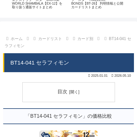
通販
WORLD SHAMBALA【EX-12】を
BONDS【BT-26】 判明情報と公開
CHI
取り扱う通販サイトまとめ
カードリストまとめ
情
ホーム
カードリスト
カード別
BT14-041 セ
ラフィモン
BT14-041 セラフィモン
2025.01.01
2026.05.10
目次
「BT14-041 セラフィモン」の価格比較