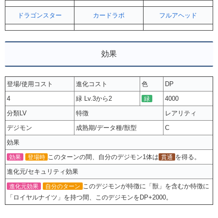
ドラゴンスター
カードラボ
フルアヘッド
効果
登場/使用コスト
進化コスト
色
DP
4
緑 Lv.3から2
4000
緑
分類LV
特徴
レアリティ
デジモン
成熟期/データ種/獣型
C
効果
このターンの間、自分のデジモン1体は
を得る。
効果
登場時
貫通
進化元/セキュリティ効果
このデジモンが特徴に「獣」を含むか特徴に
進化元効果
自分のターン
「ロイヤルナイツ」を持つ間、このデジモンをDP+2000。