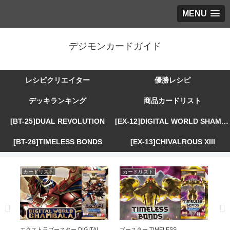
MENU
デジモンカードガイド
レシピクリエイター
優勝レシピ
デッキランキング
商品カードリスト
[BT-25]DUAL REVOLUTION
[EX-12]DIGITAL WORLD SHAMBALA
[BT-26]TIMELESS BONDS
[EX-13]CHIVALROUS XIII
カードリスト
カードリスト
カ
R
エクストラブースター DIGITAL
ブースター TIMELESS
エ