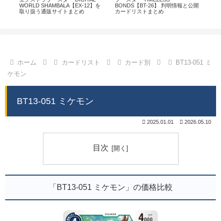
通販
WORLD SHAMBALA【EX-12】を
BONDS【BT-26】 判明情報と公開
CHI
取り扱う通販サイトまとめ
カードリストまとめ
情
ホーム
カードリスト
カード別
BT13-051 ミ
ケモン
BT13-051 ミケモン
2025.01.01
2026.05.10
目次
「BT13-051 ミケモン」の価格比較