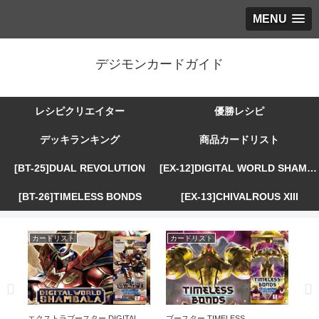
MENU
デジモンカードガイド
レシピクリエイター
優勝レシピ
デッキランキング
商品カードリスト
[BT-25]DUAL REVOLUTION
[EX-12]DIGITAL WORLD SHAMBALA
[BT-26]TIMELESS BONDS
[EX-13]CHIVALROUS XIII
カードリスト
カードリスト
カ
R
エクストラブースター DIGITAL
ブースター TIMELESS
エ