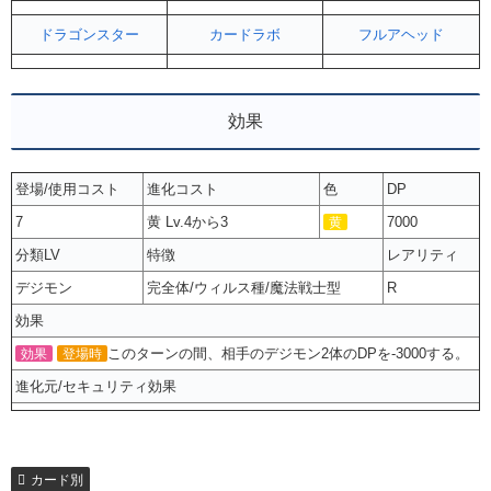
ドラゴンスター
カードラボ
フルアヘッド
効果
登場/使用コスト
進化コスト
色
DP
7
黄 Lv.4から3
7000
黄
分類LV
特徴
レアリティ
デジモン
完全体/ウィルス種/魔法戦士型
R
効果
このターンの間、相手のデジモン2体のDPを-3000する。
効果
登場時
進化元/セキュリティ効果
カード別