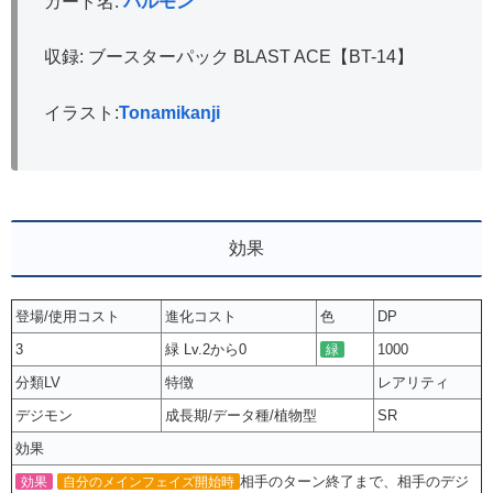
カード名:
パルモン
収録: ブースターパック BLAST ACE【BT-14】
イラスト:
Tonamikanji
効果
登場/使用コスト
進化コスト
色
DP
3
緑 Lv.2から0
1000
緑
分類LV
特徴
レアリティ
デジモン
成長期/データ種/植物型
SR
効果
相手のターン終了まで、相手のデジ
効果
自分のメインフェイズ開始時