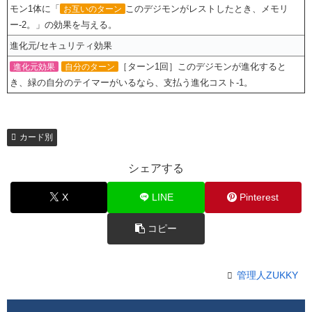
モン1体に「
このデジモンがレストしたとき、メモリ
お互いのターン
ー-2。」の効果を与える。
進化元/セキュリティ効果
［ターン1回］このデジモンが進化すると
進化元効果
自分のターン
き、緑の自分のテイマーがいるなら、支払う進化コスト-1。
カード別
シェアする
X
LINE
Pinterest
コピー
管理人ZUKKY