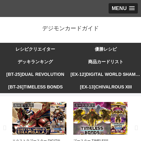
MENU
デジモンカードガイド
レシピクリエイター
優勝レシピ
デッキランキング
商品カードリスト
[BT-25]DUAL REVOLUTION
[EX-12]DIGITAL WORLD SHAMBALA
[BT-26]TIMELESS BONDS
[EX-13]CHIVALROUS XIII
カードリスト
カードリスト
カ
R
エクストラブースター DIGITAL
ブースター TIMELESS
エ