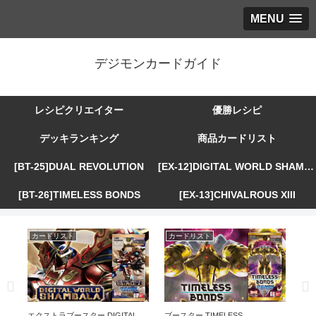
MENU
デジモンカードガイド
レシピクリエイター
優勝レシピ
デッキランキング
商品カードリスト
[BT-25]DUAL REVOLUTION
[EX-12]DIGITAL WORLD SHAMBALA
[BT-26]TIMELESS BONDS
[EX-13]CHIVALROUS XIII
カードリスト
カードリスト
カ
R
エクストラブースター DIGITAL
ブースター TIMELESS
エ