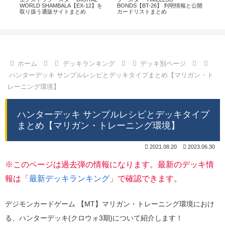
通販
WORLD SHAMBALA【EX-12】を
BONDS【BT-26】 判明情報と公開
CHI
取り扱う通販サイトまとめ
カードリストまとめ
情
ホーム
デッキランキング
デッキ別ページ
ハンターデッキ サンプルレシピとデッキタイプまとめ【マリガン・ト
レーニング環境】
ハンターデッキ サンプルレシピとデッキタイプ
まとめ【マリガン・トレーニング環境】
2021.08.20
2023.06.30
※このページは過去弾の情報になります。最新のデッキ情
報は「
最新デッキランキング
」で確認できます。
デジモンカードゲーム 【MT】マリガン・トレーニング環境におけ
る、ハンターデッキ(クロウォ3期)について紹介します！