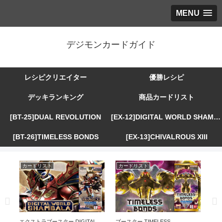
MENU
デジモンカードガイド
レシピクリエイター
優勝レシピ
デッキランキング
商品カードリスト
[BT-25]DUAL REVOLUTION
[EX-12]DIGITAL WORLD SHAMBALA
[BT-26]TIMELESS BONDS
[EX-13]CHIVALROUS XIII
カードリスト
カードリスト
カ
R
エクストラブースター DIGITAL
ブースター TIMELESS
エ