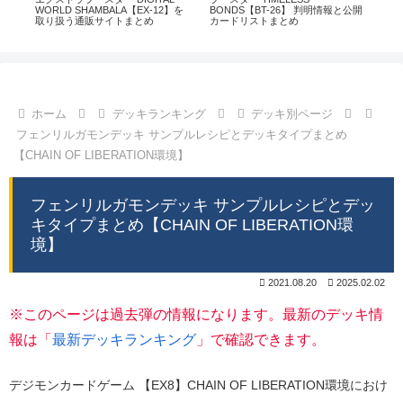
通販
WORLD SHAMBALA【EX-12】を
BONDS【BT-26】 判明情報と公開
CHI
取り扱う通販サイトまとめ
カードリストまとめ
情
ホーム
デッキランキング
デッキ別ページ
フェンリルガモンデッキ サンプルレシピとデッキタイプまとめ
【CHAIN OF LIBERATION環境】
フェンリルガモンデッキ サンプルレシピとデッ
キタイプまとめ【CHAIN OF LIBERATION環
境】
2021.08.20
2025.02.02
※このページは過去弾の情報になります。最新のデッキ情
報は「
最新デッキランキング
」で確認できます。
デジモンカードゲーム 【EX8】CHAIN OF LIBERATION環境におけ