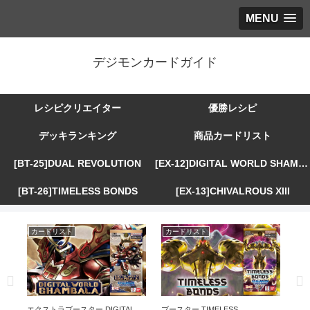
MENU
デジモンカードガイド
レシピクリエイター
優勝レシピ
デッキランキング
商品カードリスト
[BT-25]DUAL REVOLUTION
[EX-12]DIGITAL WORLD SHAMBALA
[BT-26]TIMELESS BONDS
[EX-13]CHIVALROUS XIII
カードリスト
カードリスト
カ
R
エクストラブースター DIGITAL
ブースター TIMELESS
エ