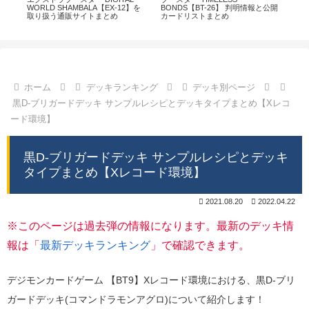
通販
WORLD SHAMBALA【EX-12】を
BONDS【BT-26】 判明情報と公開
CHI
取り扱う通販サイトまとめ
カードリストまとめ
情
ホーム
デッキランキング
デッキ別ページ
黒D-ブリガードデッキ サンプルレシピとデッキタイプまとめ【Xレコ
ード環境】
黒D-ブリガードデッキ サンプルレシピとデッキ
タイプまとめ【Xレコード環境】
2021.08.20
2022.04.22
※このページは過去弾の情報になります。最新のデッキ情
報は「
最新デッキランキング
」で確認できます。
デジモンカードゲーム 【BT9】Xレコード環境における、黒D-ブリ
ガードデッキ(コマンドラモンアグロ)について紹介します！