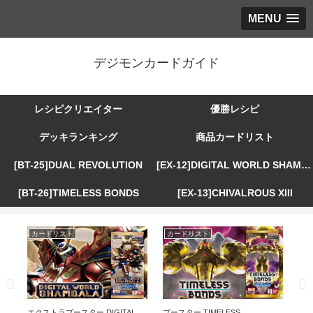
MENU
デジモンカードガイド
レシピクリエイター
優勝レシピ
デッキランキング
商品カードリスト
[BT-25]DUAL REVOLUTION
[EX-12]DIGITAL WORLD SHAMBALA
[BT-26]TIMELESS BONDS
[EX-13]CHIVALROUS XIII
カードリスト
カードリスト
カ
R
エクストラブースター DIGITAL
ブースター TIMELESS
エ