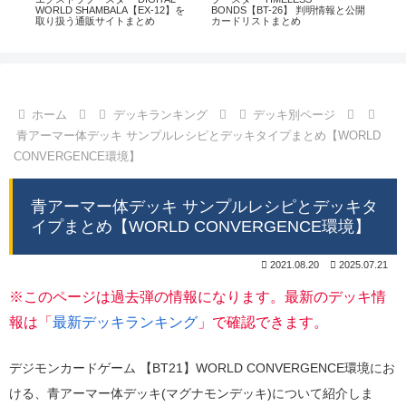
通販
WORLD SHAMBALA【EX-12】を
BONDS【BT-26】 判明情報と公開
CHI
取り扱う通販サイトまとめ
カードリストまとめ
情
ホーム
デッキランキング
デッキ別ページ
青アーマー体デッキ サンプルレシピとデッキタイプまとめ【WORLD
CONVERGENCE環境】
青アーマー体デッキ サンプルレシピとデッキタ
イプまとめ【WORLD CONVERGENCE環境】
2021.08.20
2025.07.21
※このページは過去弾の情報になります。最新のデッキ情
報は「
最新デッキランキング
」で確認できます。
デジモンカードゲーム 【BT21】WORLD CONVERGENCE環境にお
ける、青アーマー体デッキ(マグナモンデッキ)について紹介しま