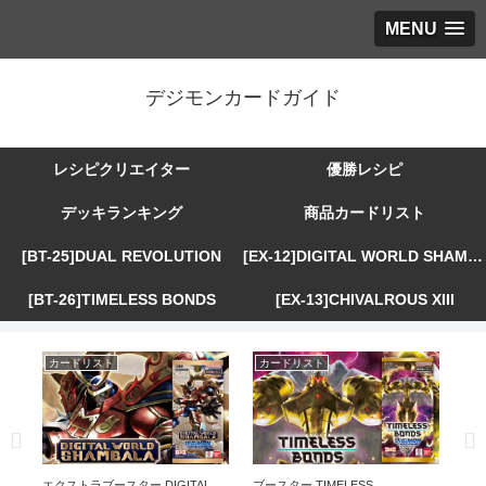
MENU
デジモンカードガイド
レシピクリエイター
優勝レシピ
デッキランキング
商品カードリスト
[BT-25]DUAL REVOLUTION
[EX-12]DIGITAL WORLD SHAMBALA
[BT-26]TIMELESS BONDS
[EX-13]CHIVALROUS XIII
カードリスト
カードリスト
カ
R
エクストラブースター DIGITAL
ブースター TIMELESS
エ