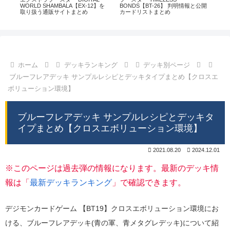
通販
WORLD SHAMBALA【EX-12】を
BONDS【BT-26】 判明情報と公開
CHI
取り扱う通販サイトまとめ
カードリストまとめ
情
ホーム
デッキランキング
デッキ別ページ
ブルーフレアデッキ サンプルレシピとデッキタイプまとめ【クロスエ
ボリューション環境】
ブルーフレアデッキ サンプルレシピとデッキタ
イプまとめ【クロスエボリューション環境】
2021.08.20
2024.12.01
※このページは過去弾の情報になります。最新のデッキ情
報は「
最新デッキランキング
」で確認できます。
デジモンカードゲーム 【BT19】クロスエボリューション環境にお
ける、ブルーフレアデッキ(青の軍、青メタグレデッキ)について紹