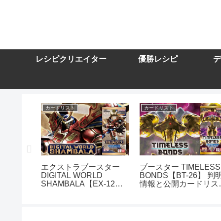
レシピクリエイター
優勝レシピ
デ
カードリスト
カードリスト
スター
エクストラブースター
ブースター TIMELESS
DIGITAL WORLD
BONDS【BT-26】 判
10】を取
SHAMBALA【EX-12】
情報と公開カードリス
トまとめ
を取り扱う通販サイトま
まとめ
とめ