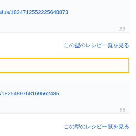
tatus/1824712552225648873
この型のレシピ一覧を見る
tus/1825489768169562485
この型のレシピ一覧を見る