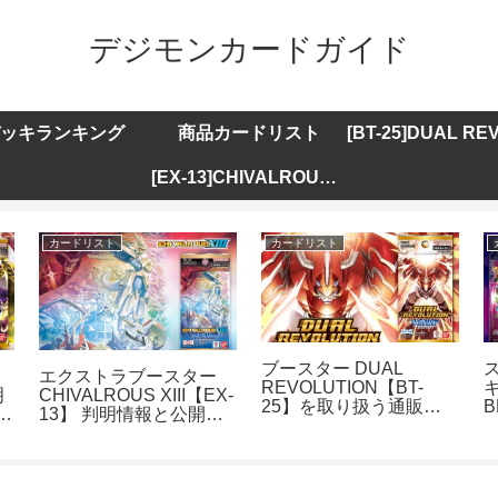
デジモンカードガイド
ッキランキング
商品カードリスト
[EX-13]CHIVALROUS XIII
カードリスト
カードリスト
ブースター DUAL
エクストラブースター
REVOLUTION【BT-
キ
明
CHIVALROUS XIII【EX-
25】を取り扱う通販サ
B
ト
13】 判明情報と公開カ
イトまとめ
ードリストまとめ