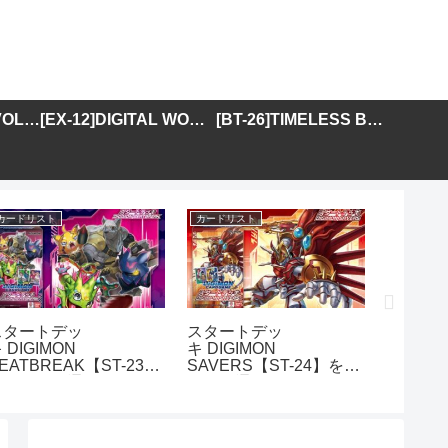
[BT-25]DUAL REVOLUTION
[EX-12]DIGITAL WORLD SHAMBALA
[BT-26]TIMELESS BONDS
カードリスト
カードリスト
カードリス
スタートデッ
スタートデッ
アドバ
 DIGIMON
キ DIGIMON
DIGIMO
EATBREAK【ST-23】
SAVERS【ST-24】を取
GENER
を取り扱う通販サイトま
り扱う通販サイトまとめ
01】を
とめ
イトま