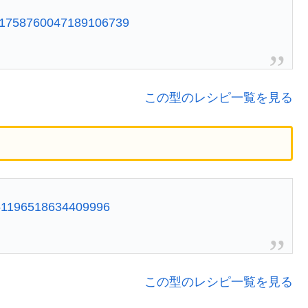
us/1758760047189106739
この型のレシピ一覧を見る
1751196518634409996
この型のレシピ一覧を見る