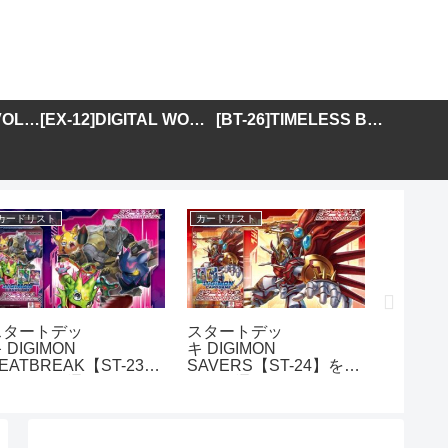
[BT-25]DUAL REVOLUTION
[EX-12]DIGITAL WORLD SHAMBALA
[BT-26]TIMELESS BONDS
カードリスト
カードリスト
カードリス
スタートデッ
スタートデッ
アドバ
 DIGIMON
キ DIGIMON
DIGIMO
EATBREAK【ST-23】
SAVERS【ST-24】を取
GENER
を取り扱う通販サイトま
り扱う通販サイトまとめ
01】を
とめ
イトま