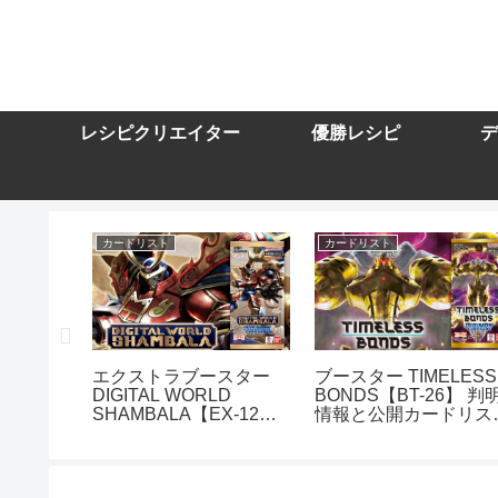
レシピクリエイター
優勝レシピ
デ
カードリスト
カードリスト
スター
エクストラブースター
ブースター TIMELESS
DIGITAL WORLD
BONDS【BT-26】 判
10】を取
SHAMBALA【EX-12】
情報と公開カードリス
トまとめ
を取り扱う通販サイトま
まとめ
とめ