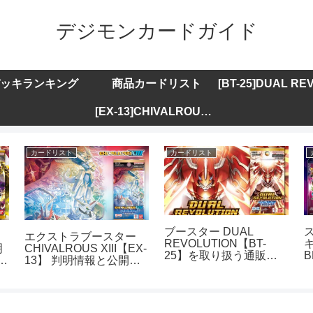
デジモンカードガイド
ッキランキング
商品カードリスト
[EX-13]CHIVALROUS XIII
カードリスト
カードリスト
ブースター DUAL
エクストラブースター
REVOLUTION【BT-
キ
明
CHIVALROUS XIII【EX-
25】を取り扱う通販サ
B
ト
13】 判明情報と公開カ
イトまとめ
ードリストまとめ