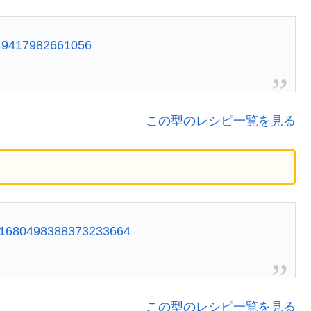
2749417982661056
この型のレシピ一覧を見る
tus/1680498388373233664
この型のレシピ一覧を見る