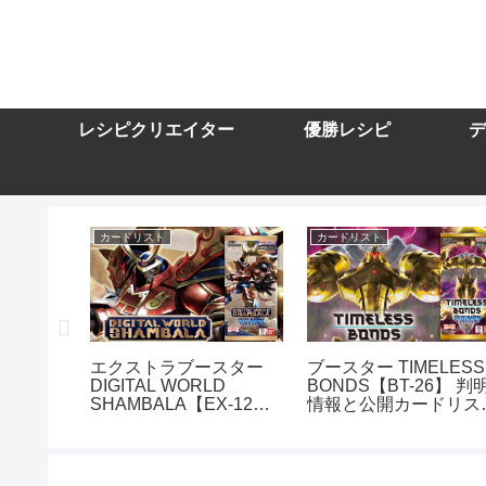
レシピクリエイター
優勝レシピ
デ
カードリスト
カードリスト
スター
エクストラブースター
ブースター TIMELESS
DIGITAL WORLD
BONDS【BT-26】 判
10】を取
SHAMBALA【EX-12】
情報と公開カードリス
トまとめ
を取り扱う通販サイトま
まとめ
とめ