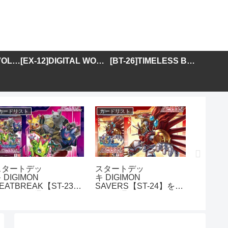
[BT-25]DUAL REVOLUTION
[EX-12]DIGITAL WORLD SHAMBALA
[BT-26]TIMELESS BONDS
カードリスト
カードリスト
カードリス
スタートデッ
スタートデッ
アドバ
 DIGIMON
キ DIGIMON
DIGIMO
EATBREAK【ST-23】
SAVERS【ST-24】を取
GENER
を取り扱う通販サイトま
り扱う通販サイトまとめ
01】を
とめ
イトま