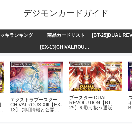
デジモンカードガイド
ッキランキング
商品カードリスト
[EX-13]CHIVALROUS XIII
カードリスト
カードリスト
ブースター DUAL
エクストラブースター
REVOLUTION【BT-
キ
明
CHIVALROUS XIII【EX-
25】を取り扱う通販サ
B
ト
13】 判明情報と公開カ
イトまとめ
ードリストまとめ