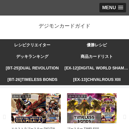
MENU
デジモンカードガイド
レシピクリエイター
優勝レシピ
デッキランキング
商品カードリスト
[BT-25]DUAL REVOLUTION
[EX-12]DIGITAL WORLD SHAMBALA
[BT-26]TIMELESS BONDS
[EX-13]CHIVALROUS XIII
カードリスト
カードリスト
カ
R
エクストラブースター DIGITAL
ブースター TIMELESS
エ