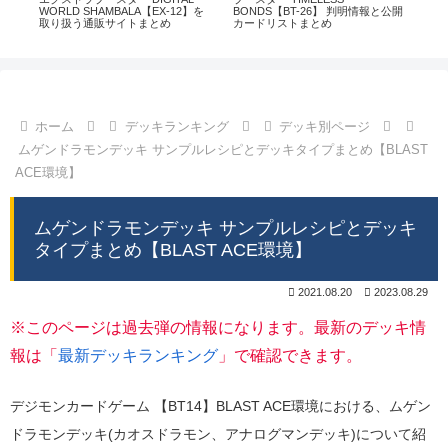
通販
WORLD SHAMBALA【EX-12】を
BONDS【BT-26】 判明情報と公開
CHI
取り扱う通販サイトまとめ
カードリストまとめ
情
ホーム
デッキランキング
デッキ別ページ
ムゲンドラモンデッキ サンプルレシピとデッキタイプまとめ【BLAST
ACE環境】
ムゲンドラモンデッキ サンプルレシピとデッキ
タイプまとめ【BLAST ACE環境】
2021.08.20
2023.08.29
※このページは過去弾の情報になります。最新のデッキ情
報は「
最新デッキランキング
」で確認できます。
デジモンカードゲーム 【BT14】BLAST ACE環境における、ムゲン
ドラモンデッキ(カオスドラモン、アナログマンデッキ)について紹