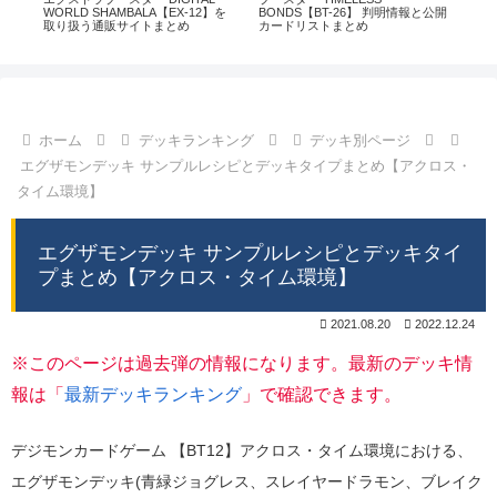
通販
WORLD SHAMBALA【EX-12】を
BONDS【BT-26】 判明情報と公開
CHI
取り扱う通販サイトまとめ
カードリストまとめ
情
ホーム
デッキランキング
デッキ別ページ
エグザモンデッキ サンプルレシピとデッキタイプまとめ【アクロス・
タイム環境】
エグザモンデッキ サンプルレシピとデッキタイ
プまとめ【アクロス・タイム環境】
2021.08.20
2022.12.24
※このページは過去弾の情報になります。最新のデッキ情
報は「
最新デッキランキング
」で確認できます。
デジモンカードゲーム 【BT12】アクロス・タイム環境における、
エグザモンデッキ(青緑ジョグレス、スレイヤードラモン、ブレイク