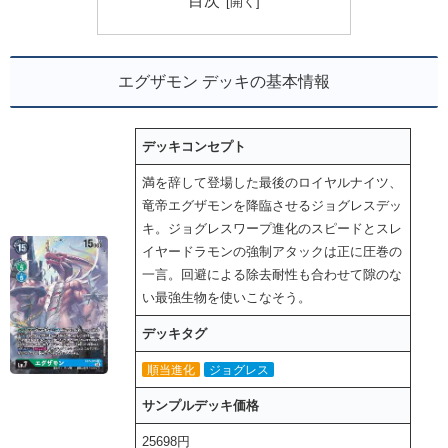
目次
エグザモン デッキの基本情報
デッキコンセプト
満を辞して登場した最後のロイヤルナイツ、
竜帝エグザモンを降臨させるジョグレスデッ
キ。ジョグレスワープ進化のスピードとスレ
イヤードラモンの強制アタックは正に圧巻の
一言。回避による除去耐性も合わせて隙のな
い最強生物を使いこなそう。
デッキタグ
順当進化
ジョグレス
サンプルデッキ価格
25698円