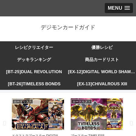
MENU
デジモンカードガイド
レシピクリエイター
優勝レシピ
デッキランキング
商品カードリスト
[BT-25]DUAL REVOLUTION
[EX-12]DIGITAL WORLD SHAMBALA
[BT-26]TIMELESS BONDS
[EX-13]CHIVALROUS XIII
カードリスト
カードリスト
カ
R
エクストラブースター DIGITAL
ブースター TIMELESS
エ