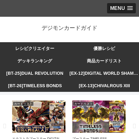
MENU
デジモンカードガイド
レシピクリエイター
優勝レシピ
デッキランキング
商品カードリスト
[BT-25]DUAL REVOLUTION
[EX-12]DIGITAL WORLD SHAMBALA
[BT-26]TIMELESS BONDS
[EX-13]CHIVALROUS XIII
カードリスト
カードリスト
カ
R
エクストラブースター DIGITAL
ブースター TIMELESS
エ