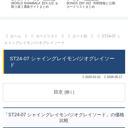
通販
WORLD SHAMBALA【EX-12】を
BONDS【BT-26】 判明情報と公開
CHI
取り扱う通販サイトまとめ
カードリストまとめ
情
ホーム
カードリスト
カード別
ST24-07 シ
ャイングレイモン/ジオグレイソード
ST24-07 シャイングレイモン/ジオグレイソー
ド
2025.01.01
2026.05.17
目次
「ST24-07 シャイングレイモン/ジオグレイソード」の価格
比較