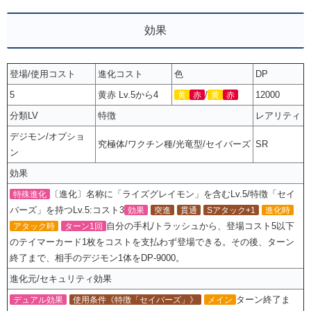
効果
登場/使用コスト
進化コスト
色
DP
5
黄赤 Lv.5から4
/
12000
黄
赤
黄
赤
分類LV
特徴
レアリティ
デジモン/オプショ
究極体/ワクチン種/光竜型/セイバーズ
SR
ン
効果
〔進化〕名称に「ライズグレイモン」を含むLv.5/特徴「セイ
特殊進化
バーズ」を持つLv.5:コスト3
効果
突進
貫通
Sアタック+1
進化時
自分の手札/トラッシュから、登場コスト5以下
アタック時
ターン1回
のテイマーカード1枚をコストを支払わず登場できる。その後、ターン
終了まで、相手のデジモン1体をDP-9000。
進化元/セキュリティ効果
ターン終了ま
デュアル効果
使用条件《特徴「セイバーズ」》
メイン