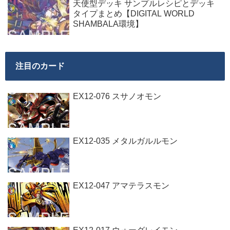
天使型デッキ サンプルレシピとデッキ
タイプまとめ【DIGITAL WORLD
SHAMBALA環境】
注目のカード
EX12-076 スサノオモン
EX12-035 メタルガルルモン
EX12-047 アマテラスモン