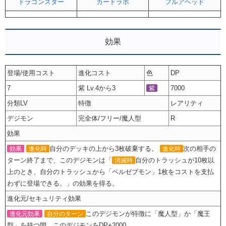
ドラゴンスター
カードラボ
フルアヘッド
効果
登場/使用コスト
進化コスト
色
DP
7
紫 Lv.4から3
7000
紫
分類LV
特徴
レアリティ
デジモン
完全体/フリー/魔人型
R
効果
自分のデッキの上から3枚破棄する。
次の相手の
効果
進化時
進化時
ターン終了まで、このデジモンは「
自分のトラッシュが10枚以
消滅時
上のとき、自分のトラッシュから「ベルゼブモン」1枚をコストを支払
わずに登場できる。」の効果を得る。
進化元/セキュリティ効果
このデジモンが特徴に「魔人型」か「魔王
進化元効果
自分のターン
型」を持つ間、このデジモンをDP+2000。