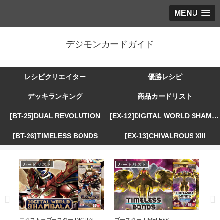
MENU
デジモンカードガイド
レシピクリエイター
優勝レシピ
デッキランキング
商品カードリスト
[BT-25]DUAL REVOLUTION
[EX-12]DIGITAL WORLD SHAMBALA
[BT-26]TIMELESS BONDS
[EX-13]CHIVALROUS XIII
カードリスト
カードリスト
カ
R
エクストラブースター DIGITAL
ブースター TIMELESS
エ