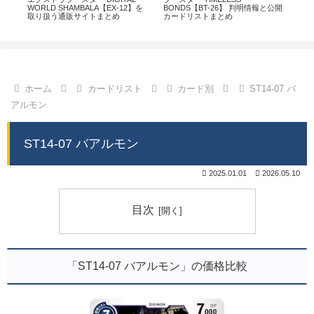
通販
WORLD SHAMBALA【EX-12】を
BONDS【BT-26】 判明情報と公開
CHI
取り扱う通販サイトまとめ
カードリストまとめ
情
ホーム
カードリスト
カード別
ST14-07 バ
アルモン
ST14-07 バアルモン
2025.01.01
2026.05.10
目次
「ST14-07 バアルモン」の価格比較