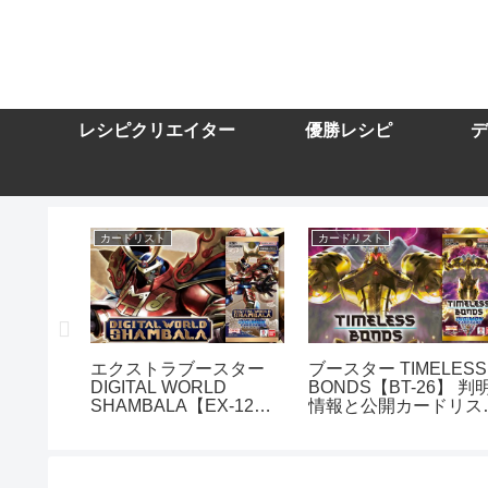
レシピクリエイター
優勝レシピ
デ
カードリスト
カードリスト
スター
エクストラブースター
ブースター TIMELESS
DIGITAL WORLD
BONDS【BT-26】 判
10】を取
SHAMBALA【EX-12】
情報と公開カードリス
トまとめ
を取り扱う通販サイトま
まとめ
とめ