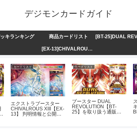
デジモンカードガイド
ッキランキング
商品カードリスト
[EX-13]CHIVALROUS XIII
カードリスト
カードリスト
ブースター DUAL
エクストラブースター
REVOLUTION【BT-
キ
明
CHIVALROUS XIII【EX-
25】を取り扱う通販サ
B
ト
13】 判明情報と公開カ
イトまとめ
ードリストまとめ