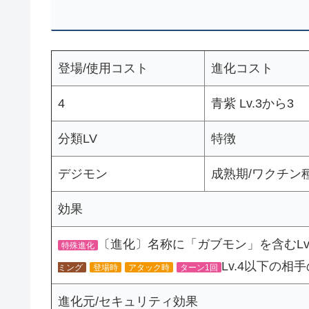
登場/使用コスト
進化コスト
4
青紫 Lv.3から3
分類LV
特徴
デジモン
成熟期/ワクチン種/
効果
〔進化〕名称に「ガブモン」を含むLv.3/
特殊進化
Lv.4以下の
ミング
登場時
アタック時
ターン1回
進化元/セキュリティ効果