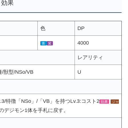
効果
色
DP
4000
青
紫
レアリティ
獣型/NSo/VB
U
特徴「NSo」/「VB」を持つLv.3:コスト2
効果
ジャ
相手のデジモン1体を手札に戻す。