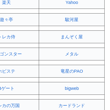
楽天
Yahoo
遊々亭
駿河屋
トレカ侍
まんぞく屋
ゴンスター
メタル
ホビステ
竜星のPAO
Bゲート
bigweb
レカの万国
カードランド