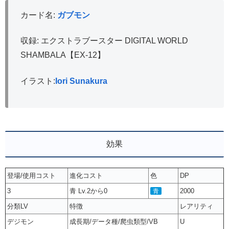
カード名:
ガブモン
収録: エクストラブースター DIGITAL WORLD
SHAMBALA【EX-12】
イラスト:
Iori Sunakura
効果
登場/使用コスト
進化コスト
色
DP
3
青 Lv.2から0
2000
青
分類LV
特徴
レアリティ
デジモン
成長期/データ種/爬虫類型/VB
U