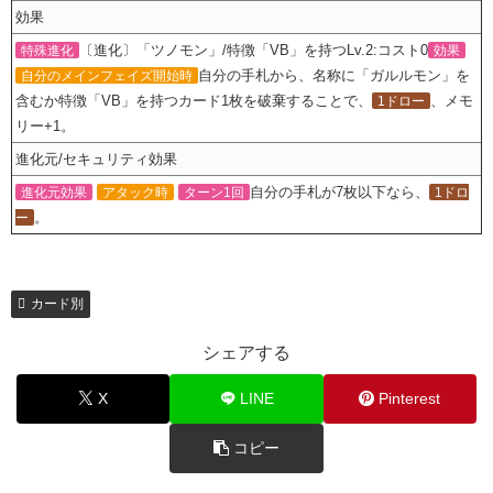
効果
〔進化〕「ツノモン」/特徴「VB」を持つLv.2:コスト0
特殊進化
効果
自分の手札から、名称に「ガルルモン」を
自分のメインフェイズ開始時
含むか特徴「VB」を持つカード1枚を破棄することで、
、メモ
1ドロー
リー+1。
進化元/セキュリティ効果
自分の手札が7枚以下なら、
進化元効果
アタック時
ターン1回
1ドロ
。
ー
カード別
シェアする
X
LINE
Pinterest
コピー