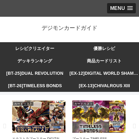
MENU
デジモンカードガイド
レシピクリエイター
優勝レシピ
デッキランキング
商品カードリスト
[BT-25]DUAL REVOLUTION
[EX-12]DIGITAL WORLD SHAMBALA
[BT-26]TIMELESS BONDS
[EX-13]CHIVALROUS XIII
カードリスト
カードリスト
カ
R
エクストラブースター DIGITAL
ブースター TIMELESS
エ