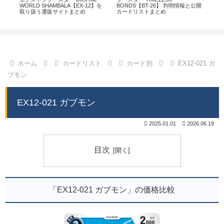
通販
WORLD SHAMBALA【EX-12】を
BONDS【BT-26】 判明情報と公開
CHI
取り扱う通販サイトまとめ
カードリストまとめ
情
ホーム
カードリスト
カード別
EX12-021 ガ
ブモン
EX12-021 ガブモン
2025.01.01
2026.06.19
目次
「EX12-021 ガブモン」の価格比較