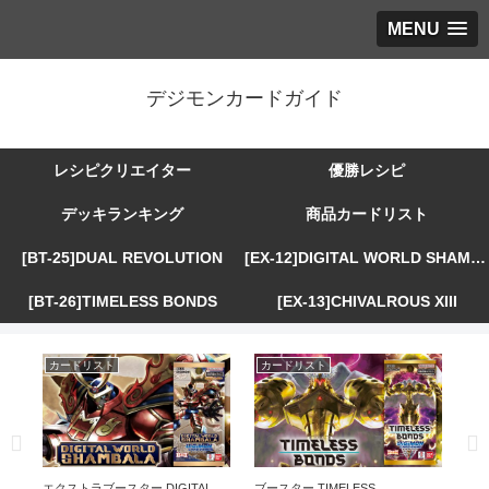
MENU
デジモンカードガイド
レシピクリエイター
優勝レシピ
デッキランキング
商品カードリスト
[BT-25]DUAL REVOLUTION
[EX-12]DIGITAL WORLD SHAMBALA
[BT-26]TIMELESS BONDS
[EX-13]CHIVALROUS XIII
カードリスト
カードリスト
カ
R
エクストラブースター DIGITAL
ブースター TIMELESS
エ