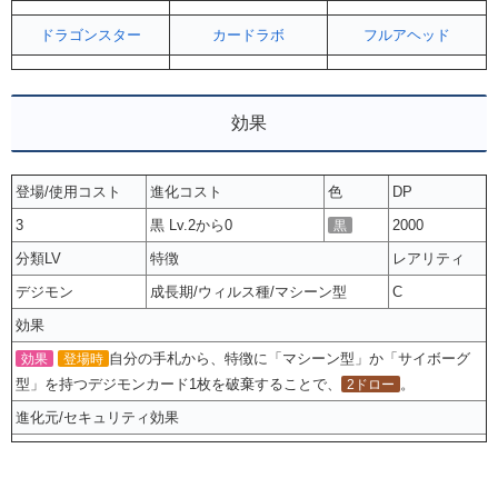
ドラゴンスター
カードラボ
フルアヘッド
効果
登場/使用コスト
進化コスト
色
DP
3
黒 Lv.2から0
2000
黒
分類LV
特徴
レアリティ
デジモン
成長期/ウィルス種/マシーン型
C
効果
自分の手札から、特徴に「マシーン型」か「サイボーグ
効果
登場時
型」を持つデジモンカード1枚を破棄することで、
。
2ドロー
進化元/セキュリティ効果