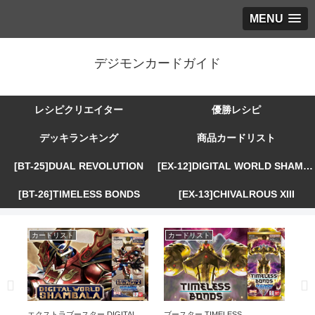
MENU
デジモンカードガイド
レシピクリエイター
優勝レシピ
デッキランキング
商品カードリスト
[BT-25]DUAL REVOLUTION
[EX-12]DIGITAL WORLD SHAMBALA
[BT-26]TIMELESS BONDS
[EX-13]CHIVALROUS XIII
カードリスト
カードリスト
カ
R
エクストラブースター DIGITAL
ブースター TIMELESS
エ