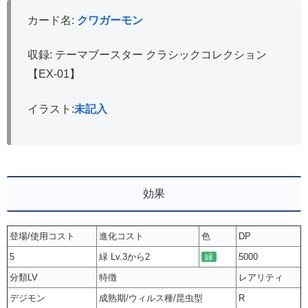
カード名:
クワガーモン
収録: テーマブースター クラシックコレクション
【EX-01】
イラスト:
未記入
効果
登場/使用コスト
進化コスト
色
DP
5
緑 Lv.3から2
5000
緑
分類LV
特徴
レアリティ
デジモン
成熟期/ウィルス種/昆虫型
R