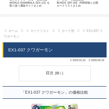
通販
WORLD SHAMBALA【EX-12】を
BONDS【BT-26】 判明情報と公開
CHI
取り扱う通販サイトまとめ
カードリストまとめ
情
ホーム
カードリスト
カード別
EX1-037 ク
ワガーモン
EX1-037 クワガーモン
2025.01.01
2026.05.10
目次
「EX1-037 クワガーモン」の価格比較