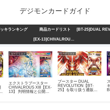
デジモンカードガイド
ッキランキング
商品カードリスト
[EX-13]CHIVALROUS XIII
カードリスト
カードリスト
ブースター DUAL
エクストラブースター
REVOLUTION【BT-
キ
明
CHIVALROUS XIII【EX-
25】を取り扱う通販サ
B
ト
13】 判明情報と公開カ
イトまとめ
ードリストまとめ