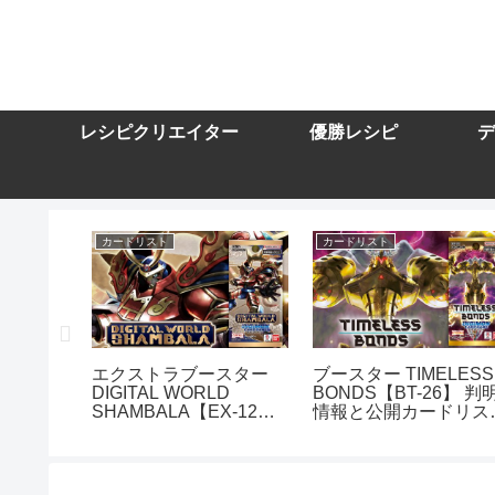
レシピクリエイター
優勝レシピ
デ
カードリスト
カードリスト
スター
エクストラブースター
ブースター TIMELESS
DIGITAL WORLD
BONDS【BT-26】 判
10】を取
SHAMBALA【EX-12】
情報と公開カードリス
トまとめ
を取り扱う通販サイトま
まとめ
とめ