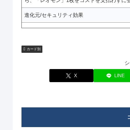
ら、「レオモン」1枚をコストを支払わずに
進化元/セキュリティ効果
カード別
シ
X
LINE