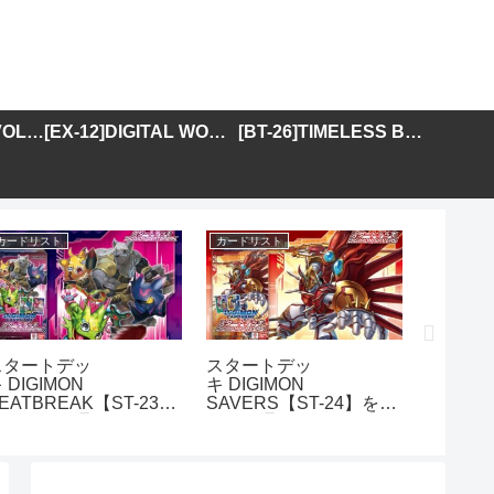
[BT-25]DUAL REVOLUTION
[EX-12]DIGITAL WORLD SHAMBALA
[BT-26]TIMELESS BONDS
カードリスト
カードリスト
カードリス
スタートデッ
スタートデッ
アドバ
 DIGIMON
キ DIGIMON
DIGIMO
EATBREAK【ST-23】
SAVERS【ST-24】を取
GENER
を取り扱う通販サイトま
り扱う通販サイトまとめ
01】を
とめ
イトま