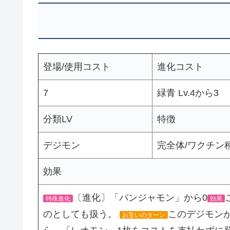
登場/使用コスト
進化コスト
7
緑青 Lv.4から3
分類LV
特徴
デジモン
完全体/ワクチン種
効果
〔進化〕「パンジャモン」から0
特殊進化
効果
のとしても扱う。
このデジモン
お互いのターン