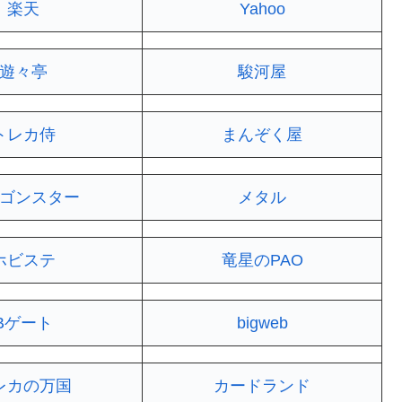
楽天
Yahoo
遊々亭
駿河屋
トレカ侍
まんぞく屋
ゴンスター
メタル
ホビステ
竜星のPAO
Bゲート
bigweb
レカの万国
カードランド