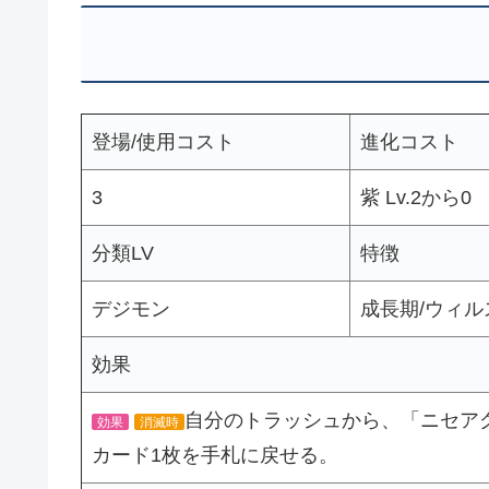
登場/使用コスト
進化コスト
3
紫 Lv.2から0
分類LV
特徴
デジモン
成長期/ウィル
効果
自分のトラッシュから、「ニセア
効果
消滅時
カード1枚を手札に戻せる。