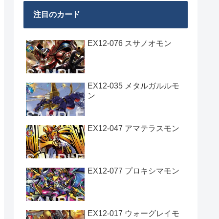
注目のカード
EX12-076 スサノオモン
EX12-035 メタルガルルモ
ン
EX12-047 アマテラスモン
EX12-077 プロキシマモン
EX12-017 ウォーグレイモ