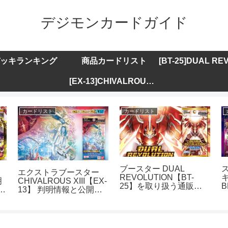
デジモンカードガイド
ッキランキング
商品カードリスト
[EX-13]CHIVALROUS XIII
カードリスト
カードリスト
ブースター DUAL
エクストラブースター
REVOLUTION【BT-
キ
明
CHIVALROUS XIII【EX-
25】を取り扱う通販サ
B
ト
13】 判明情報と公開カ
イトまとめ
ードリストまとめ