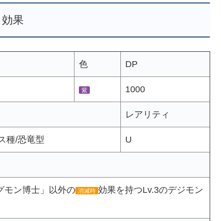
効果
色
DP
1000
紫
レアリティ
ス種/恐竜型
U
グモン博士」以外の
効果を持つLv.3のデジモン
消滅時