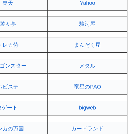
楽天
Yahoo
遊々亭
駿河屋
トレカ侍
まんぞく屋
ゴンスター
メタル
ホビステ
竜星のPAO
Bゲート
bigweb
レカの万国
カードランド