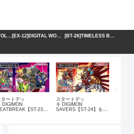
[BT-25]DUAL REVOLUTION
[EX-12]DIGITAL WORLD SHAMBALA
[BT-26]TIMELESS BONDS
カードリスト
カードリスト
カードリス
スタートデッ
スタートデッ
アドバ
 DIGIMON
キ DIGIMON
DIGIMO
EATBREAK【ST-23】
SAVERS【ST-24】を取
GENER
を取り扱う通販サイトま
り扱う通販サイトまとめ
01】を
とめ
イトま