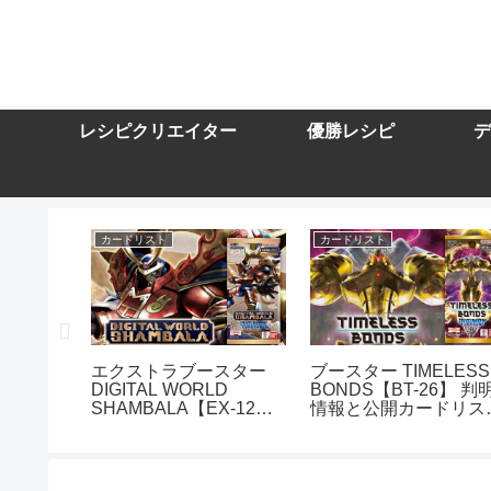
レシピクリエイター
優勝レシピ
デ
カードリスト
カードリスト
スター
エクストラブースター
ブースター TIMELESS
DIGITAL WORLD
BONDS【BT-26】 判
10】を取
SHAMBALA【EX-12】
情報と公開カードリス
トまとめ
を取り扱う通販サイトま
まとめ
とめ