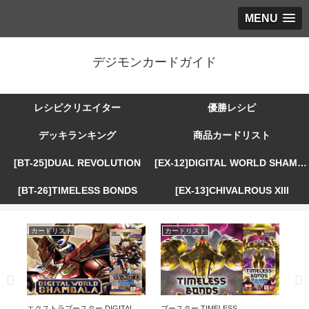
MENU
デジモンカードガイド
レシピクリエイター
優勝レシピ
デッキランキング
商品カードリスト
[BT-25]DUAL REVOLUTION
[EX-12]DIGITAL WORLD SHAMBALA
[BT-26]TIMELESS BONDS
[EX-13]CHIVALROUS XIII
カードリスト
カードリスト
カ
R
エクストラブースター DIGITAL
ブースター TIMELESS
エ