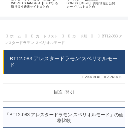
通販
WORLD SHAMBALA【EX-12】を
BONDS【BT-26】 判明情報と公開
CHI
取り扱う通販サイトまとめ
カードリストまとめ
情
ホーム
カードリスト
カード別
BT12-083 ア
レスタードラモン:スペリオルモード
BT12-083 アレスタードラモン:スペリオルモー
ド
2025.01.01
2026.05.10
目次
「BT12-083 アレスタードラモン:スペリオルモード」の価
格比較