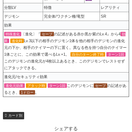
分類LV
特徴
レアリティ
デジモン
完全体/ワクチン種/竜型
SR
効果
〔進化〕『
の記述がある赤か黒か紫のLv.4』から4
特殊進化
セーブ
効
Lv.3以下の相手のデジモン1体を他の相手のデジモンの進化
果
進化時
元の下か、相手のテイマーの下に置く。異なる色を持つ自分のテイマー
1体ごとに、この効果で選べるLv.+1。
自分のターン終了時
ターン1回
このデジモンの進化元が4枚以上あるとき、このデジモンでレストせず
にアタックできる。
進化元/セキュリティ効果
このデジモンに
の記述があ
進化元効果
アタック時
ターン1回
セーブ
るとき、
。
1ドロー
カード別
シェアする