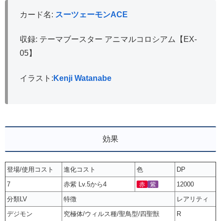
カード名:
スーツェーモンACE
収録: テーマブースター アニマルコロシアム【EX-
05】
イラスト:
Kenji Watanabe
効果
登場/使用コスト
進化コスト
色
DP
7
赤紫 Lv.5から4
12000
赤
紫
分類LV
特徴
レアリティ
デジモン
究極体/ウィルス種/聖鳥型/四聖獣
R