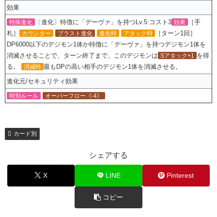
効果
〔進化〕特徴に「デーヴァ」を持つLv.5:コスト3
［手
特殊進化
効果
札］
［ターン1回］
カウンター
ブラスト進化
進化時
アタック時
DP6000以下のデジモン1体か特徴に「デーヴァ」を持つデジモン1体を
消滅させることで、ターン終了まで、このデジモンは
を得
Sアタック+1
る。
最もDPの高い相手のデジモン1体を消滅させる。
消滅時
進化元/セキュリティ効果
特別ルール
オーバーフロー《-4》
カード別
シェアする
X
LINE
Pinterest
コピー