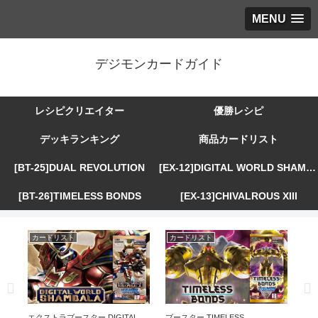
MENU
デジモンカードガイド
レシピクリエイター
優勝レシピ
デッキランキング
商品カードリスト
[BT-25]DUAL REVOLUTION
[EX-12]DIGITAL WORLD SHAMBALA
[BT-26]TIMELESS BONDS
[EX-13]CHIVALROUS XIII
カードリスト
カードリスト
カ
R
エクストラブースター DIGITAL
ブースター TIMELESS
エ