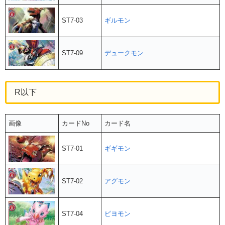
ST7-03
ギルモン
ST7-09
デュークモン
R以下
画像
カードNo
カード名
ST7-01
ギギモン
ST7-02
アグモン
ST7-04
ピヨモン