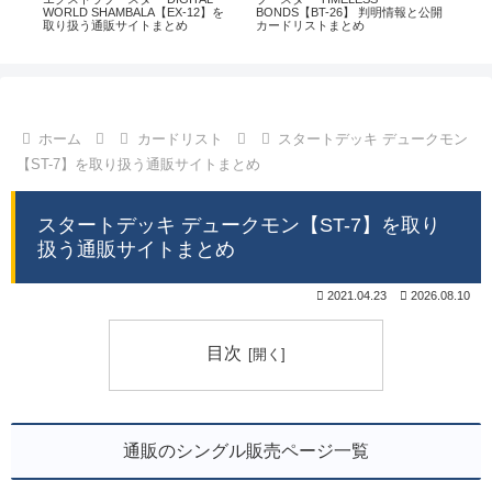
通販
WORLD SHAMBALA【EX-12】を
BONDS【BT-26】 判明情報と公開
CHI
取り扱う通販サイトまとめ
カードリストまとめ
情
ホーム
カードリスト
スタートデッキ デュークモン
【ST-7】を取り扱う通販サイトまとめ
スタートデッキ デュークモン【ST-7】を取り
扱う通販サイトまとめ
2021.04.23
2026.08.10
目次
通販のシングル販売ページ一覧