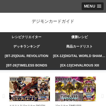
MENU
デジモンカードガイド
レシピクリエイター
優勝レシピ
デッキランキング
商品カードリスト
[BT-25]DUAL REVOLUTION
[EX-12]DIGITAL WORLD SHAMBALA
[BT-26]TIMELESS BONDS
[EX-13]CHIVALROUS XIII
カードリスト
カードリスト
カ
R
エクストラブースター DIGITAL
ブースター TIMELESS
エ